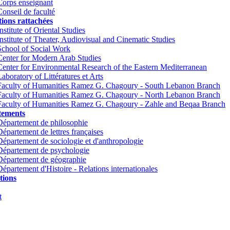
Corps enseignant
Conseil de faculté
tions rattachées
nstitute of Oriental Studies
Institute of Theater, Audiovisual and Cinematic Studies
School of Social Work
Center for Modern Arab Studies
Center for Environmental Research of the Eastern Mediterranean
Laboratory of Littératures et Arts
Faculty of Humanities Ramez G. Chagoury - South Lebanon Branch
Faculty of Humanities Ramez G. Chagoury - North Lebanon Branch
Faculty of Humanities Ramez G. Chagoury - Zahle and Beqaa Branch
tements
Département de philosophie
Département de lettres françaises
Département de sociologie et d'anthropologie
Département de psychologie
Département de géographie
Département d'Histoire - Relations internationales
tions
t