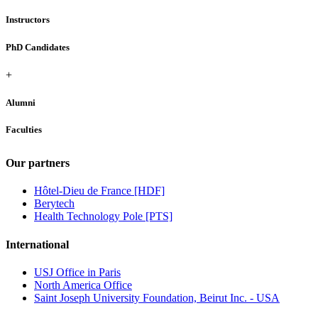
Instructors
PhD Candidates
+
Alumni
Faculties
Our partners
Hôtel-Dieu de France [HDF]
Berytech
Health Technology Pole [PTS]
International
USJ Office in Paris
North America Office
Saint Joseph University Foundation, Beirut Inc. - USA