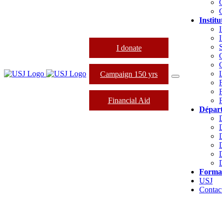
Institu
I
I donate
Campaign 150 yrs
Financial Aid
Dépar
Forma
USJ
Contac