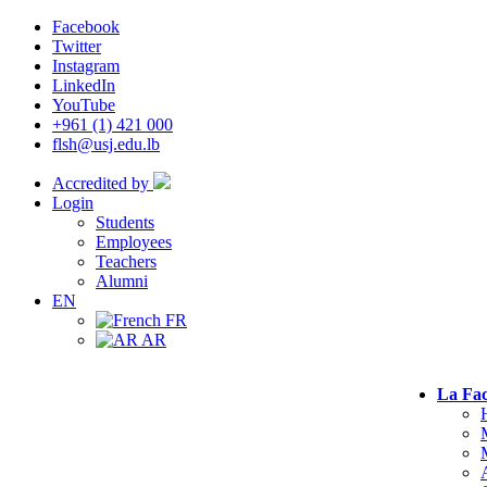
Facebook
Twitter
Instagram
LinkedIn
YouTube
+961 (1) 421 000
flsh@usj.edu.lb
Accredited by
Login
Students
Employees
Teachers
Alumni
EN
FR
AR
La Fac