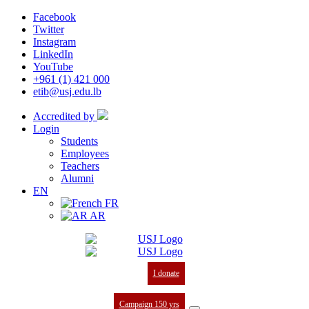
Facebook
Twitter
Instagram
LinkedIn
YouTube
+961 (1) 421 000
etib@usj.edu.lb
Accredited by
Login
Students
Employees
Teachers
Alumni
EN
FR
AR
I donate
Campaign 150 yrs