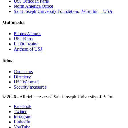
USJ Office in Paris
North America Office
Saint Joseph University Foundation, Beirut Inc. - USA
Multimedia
Photos Albums
USJ Films
La Quinzaine
Anthem of USJ
Infos
Contact us
Directory
USJ Webmail
Security measures
©
2026 - All rights reserved Saint Joseph University of Beirut
Facebook
Twitter
Instagram
LinkedIn
YouTube