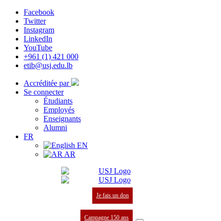
Facebook
Twitter
Instagram
LinkedIn
YouTube
+961 (1) 421 000
etib@usj.edu.lb
Accréditée par
Se connecter
Étudiants
Employés
Enseignants
Alumni
FR
EN
AR
Je fais un don
Campagne 150 ans