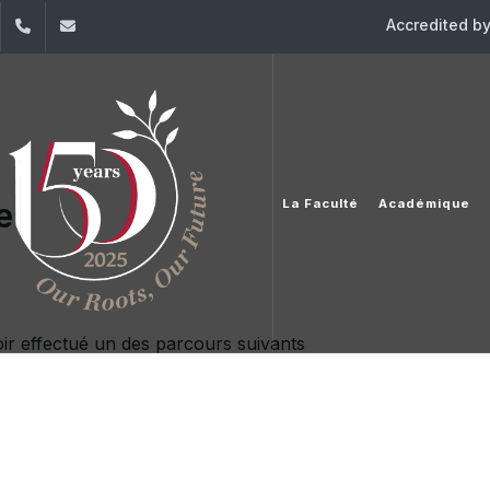
Accredited b
dIn
YouTube
+961 (1) 421 317
Secretariat.esib@usj.edu.lb;Secretariat2.esib@us
es
La Faculté
Académique
oir effectué un des parcours suivants