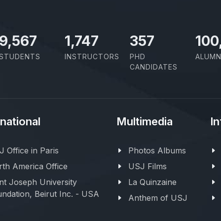
11,418
2,086
426
100
STUDENTS
INSTRUCTORS
PHD
ALUMN
CANDIDATES
rnational
Multimedia
In
 Office in Paris
Photos Albums
th America Office
USJ Films
nt Joseph University
La Quinzaine
ndation, Beirut Inc. - USA
Anthem of USJ