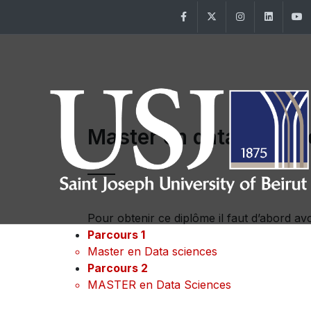
Facebook
Twitter
Instagram
Linke
Master en data scienc
Pour obtenir ce diplôme il faut d’abord av
Parcours 1
Master en Data sciences
Parcours 2
MASTER en Data Sciences