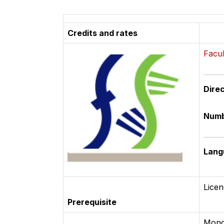
Credits and rates
Facul
Direc
Numb
Langu
Licen
Prerequisite
Monde