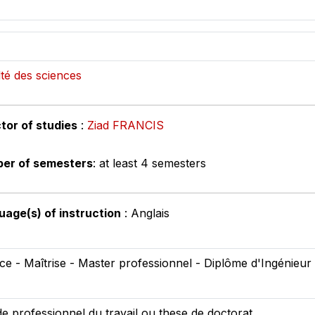
té des sciences
tor of studies
:
Ziad FRANCIS
er of semesters
: at least 4 semesters
age(s) of instruction
: Anglais
ce - Maîtrise - Master professionnel - Diplôme d'Ingénieur
 professionnel du travail ou these de doctorat