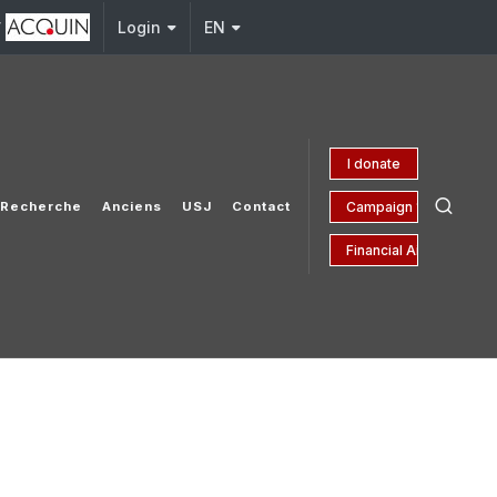
y
j.edu.lb
Login
EN
I donate
Campaign 150 yrs
Recherche
Anciens
USJ
Contact
Financial Aid