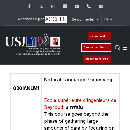
Facebook
Twitter
Instagram
LinkedIn
YouTube
+961 (1) 421 317
Secretaria
Accréditée par
Se connecter
FR
Je fais un don
Campagne 150 ans
Aides financières
Natural Language Processing
020IANLM1
École supérieure d'ingénieurs de
4 crédits
Beyrouth
This course goes beyond the
phase of gathering large
amounts of data by focusing on