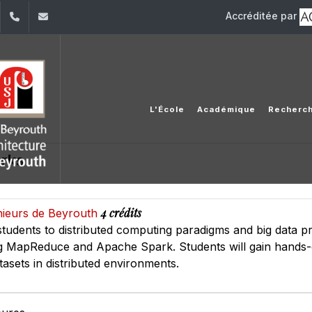
Accréditée par
dIn
YouTube
+961 (1) 421 317
Secretariat.esib@usj.edu.lb;Secretariat2.esib@us
L'École
Académique
Recherc
orks
4 crédits
énieurs de Beyrouth
students to distributed computing paradigms and big data pr
ing MapReduce and Apache Spark. Students will gain hands
tasets in distributed environments.