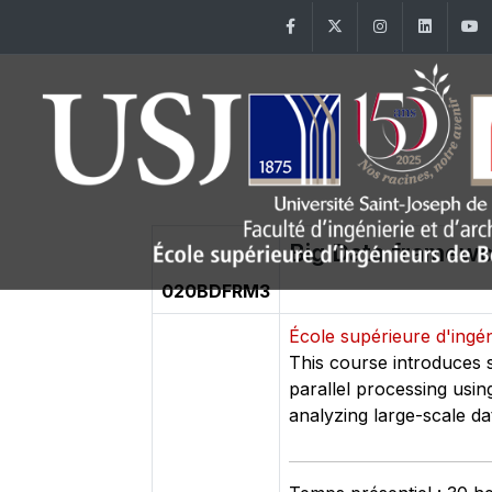
Facebook
Twitter
Instagram
Linke
Big Data framew
020BDFRM3
École supérieure d'ing
This course introduces 
parallel processing us
analyzing large-scale da