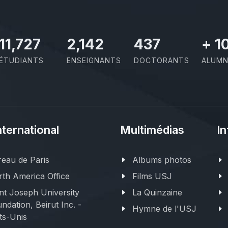
11,727
2,142
437
+
1
ÉTUDIANTS
ENSEIGNANTS
DOCTORANTS
ALUMN
nternational
Multimédias
In
eau de Paris
Albums photos
th America Office
Films USJ
nt Joseph University
La Quinzaine
ndation, Beirut Inc. -
Hymne de l'USJ
ts-Unis