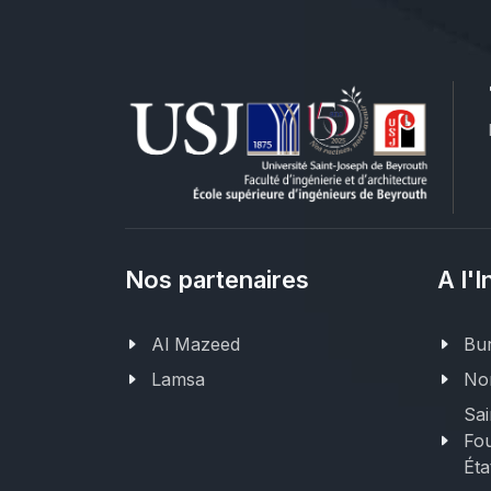
Nos partenaires
A l'I
Al Mazeed
Bur
Lamsa
Nor
Sai
Fou
Éta