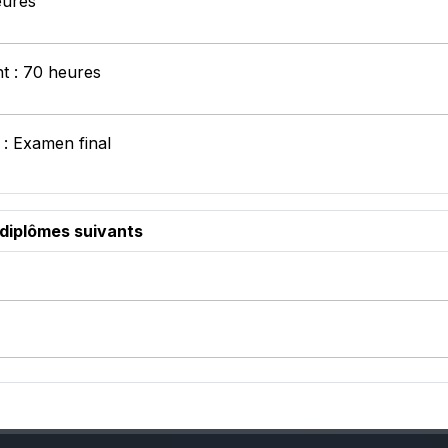
eures
nt : 70 heures
 : Examen final
 diplômes suivants