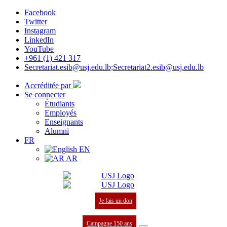
Facebook
Twitter
Instagram
LinkedIn
YouTube
+961 (1) 421 317
Secretariat.esib@usj.edu.lb;Secretariat2.esib@usj.edu.lb
Accréditée par
Se connecter
Étudiants
Employés
Enseignants
Alumni
FR
EN
AR
Je fais un don
Campagne 150 ans