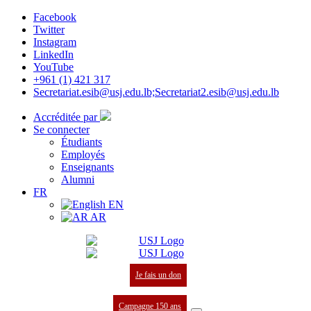
Facebook
Twitter
Instagram
LinkedIn
YouTube
+961 (1) 421 317
Secretariat.esib@usj.edu.lb;Secretariat2.esib@usj.edu.lb
Accréditée par
Se connecter
Étudiants
Employés
Enseignants
Alumni
FR
EN
AR
Je fais un don
Campagne 150 ans