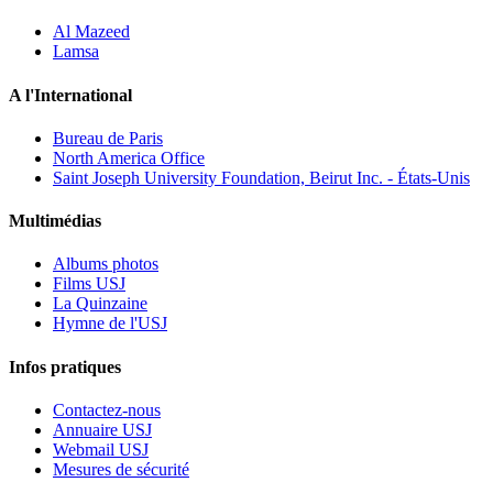
Al Mazeed
Lamsa
A l'International
Bureau de Paris
North America Office
Saint Joseph University Foundation, Beirut Inc. - États-Unis
Multimédias
Albums photos
Films USJ
La Quinzaine
Hymne de l'USJ
Infos pratiques
Contactez-nous
Annuaire USJ
Webmail USJ
Mesures de sécurité