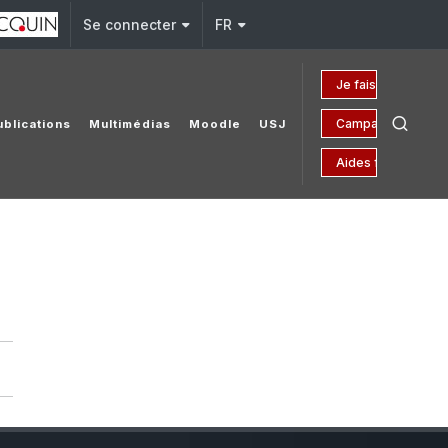
Se connecter
FR
Je fais un don
Campagne 150 an
ublications
Multimédias
Moodle
USJ
Aides financières