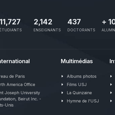
11,727
2,142
437
+
1
ÉTUDIANTS
ENSEIGNANTS
DOCTORANTS
ALUMN
nternational
Multimédias
In
eau de Paris
Albums photos
th America Office
Films USJ
nt Joseph University
La Quinzaine
ndation, Beirut Inc. -
Hymne de l'USJ
ts-Unis