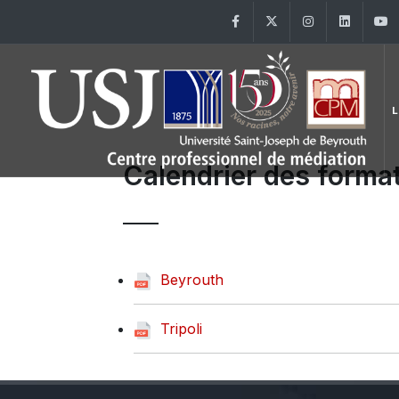
Facebook
Twitter
Instagram
Linke
L
Calendrier des forma
Beyrouth
Tripoli