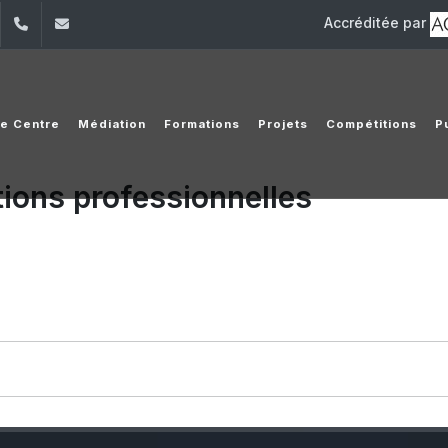
Accréditée par
dIn
YouTube
+961 (1) 421475
cpm@usj.edu.lb
e Centre
Médiation
Formations
Projets
Compétitions
P
tions professionnelles