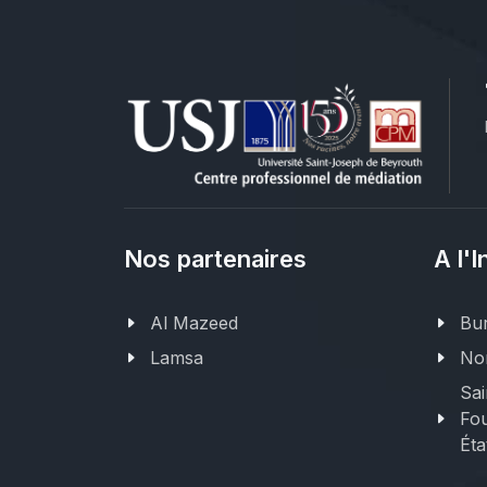
Nos partenaires
A l'I
Al Mazeed
Bur
Lamsa
Nor
Sai
Fou
Éta