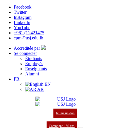
Facebook
Twitter
Instagram
LinkedIn
YouTube
+961 (1) 421475
cpm@usj.edu.lb
Accréditée par
Se connecter
Étudiants
Employés
Enseignants
Alumni
FR
EN
AR
Je fais un don
Campagne 150 ans