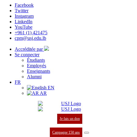
Facebook
Twitter
Instagram
LinkedIn
YouTube
+961 (1) 421475
cpm@usj.edu.lb
Accréditée par
Se connecter
Étudiants
Employés
Enseignants
Alumni
FR
EN
AR
Je fais un don
Campagne 150 ans