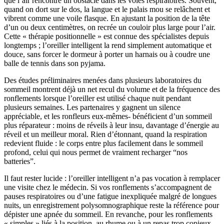
que l’air rencontre un obstacle dans les voies respiratoires. Souvent,
quand on dort sur le dos, la langue et le palais mou se relâchent et
vibrent comme une voile flasque. En ajustant la position de la tête
d’un ou deux centimètres, on recrée un couloir plus large pour l’air.
Cette « thérapie positionnelle » est connue des spécialistes depuis
longtemps ; l’oreiller intelligent la rend simplement automatique et
douce, sans forcer le dormeur à porter un harnais ou à coudre une
balle de tennis dans son pyjama.
Des études préliminaires menées dans plusieurs laboratoires du
sommeil montrent déjà un net recul du volume et de la fréquence des
ronflements lorsque l’oreiller est utilisé chaque nuit pendant
plusieurs semaines. Les partenaires y gagnent un silence
appréciable, et les ronfleurs eux-mêmes‑ bénéficient d’un sommeil
plus réparateur : moins de réveils à leur insu, davantage d’énergie au
réveil et un meilleur moral. Rien d’étonnant, quand la respiration
redevient fluide : le corps entre plus facilement dans le sommeil
profond, celui qui nous permet de vraiment recharger “nos
batteries”.
Il faut rester lucide : l’oreiller intelligent n’a pas vocation à remplacer
une visite chez le médecin. Si vos ronflements s’accompagnent de
pauses respiratoires ou d’une fatigue inexpliquée malgré de longues
nuits, un enregistrement polysomnographique reste la référence pour
dépister une apnée du sommeil. En revanche, pour les ronflements
« simples » liés à la position, au rhume ou à un repas trop copieux,