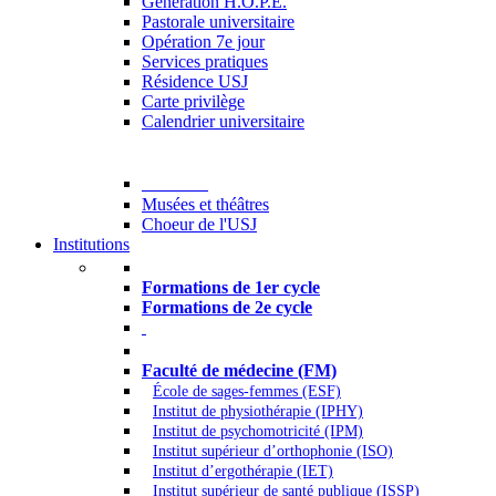
Generation H.O.P.E.
Pastorale universitaire
Opération 7e jour
Services pratiques
Résidence USJ
Carte privilège
Calendrier universitaire
Culture
Musées et théâtres
Choeur de l'USJ
Institutions
Formations à l’USJ
Formations de 1er cycle
Formations de 2e cycle
Médecine et Santé
Faculté de médecine (FM)
École de sages-femmes (ESF)
Institut de physiothérapie (IPHY)
Institut de psychomotricité (IPM)
Institut supérieur d’orthophonie (ISO)
Institut d’ergothérapie (IET)
Institut supérieur de santé publique (ISSP)