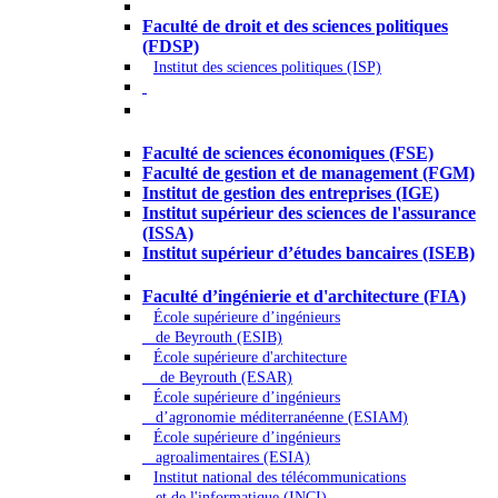
Droit - Sciences politiques
Faculté de droit et des sciences politiques
(FDSP)
Institut des sciences politiques (ISP)
Économie - Gestion - Banque -
Assurances
Faculté de sciences économiques (FSE)
Faculté de gestion et de management (FGM)
Institut de gestion des entreprises (IGE)
Institut supérieur des sciences de l'assurance
(ISSA)
Institut supérieur d’études bancaires (ISEB)
Ingénierie et technologie - Sciences
Faculté d’ingénierie et d'architecture (FIA)
École supérieure d’ingénieurs
de Beyrouth (ESIB)
École supérieure d'architecture
de Beyrouth (ESAR)
École supérieure d’ingénieurs
d’agronomie méditerranéenne (ESIAM)
École supérieure d’ingénieurs
agroalimentaires (ESIA)
Institut national des télécommunications
et de l'informatique (INCI)