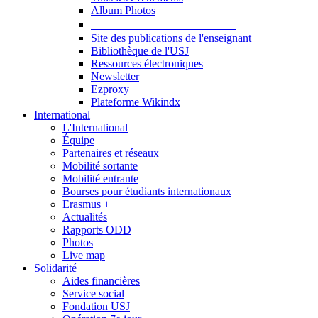
Album Photos
Publications et Ressources
Site des publications de l'enseignant
Bibliothèque de l'USJ
Ressources électroniques
Newsletter
Ezproxy
Plateforme Wikindx
International
L'International
Équipe
Partenaires et réseaux
Mobilité sortante
Mobilité entrante
Bourses pour étudiants internationaux
Erasmus +
Actualités
Rapports ODD
Photos
Live map
Solidarité
Aides financières
Service social
Fondation USJ