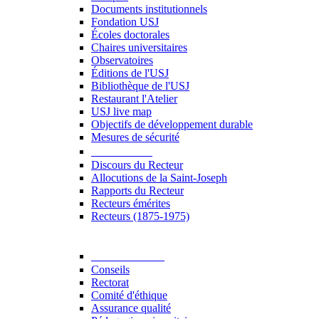
Documents institutionnels
Fondation USJ
Écoles doctorales
Chaires universitaires
Observatoires
Éditions de l'USJ
Bibliothèque de l'USJ
Restaurant l'Atelier
USJ live map
Objectifs de développement durable
Mesures de sécurité
Le Recteur
Discours du Recteur
Allocutions de la Saint-Joseph
Rapports du Recteur
Recteurs émérites
Recteurs (1875-1975)
Gouvernance
Conseils
Rectorat
Comité d'éthique
Assurance qualité