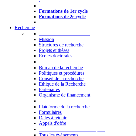
Formations à l’USJ
Formations de 1er cycle
Formations de 2e cycle
Recherche
La Recherche à l'USJ
Mission
Structures de recherche
Projets et thèses
Ecoles doctorales
Vice-rectorat à la Recherche
Bureau de la recherche
Politiques et procédures
Conseil de la recherche
Ethique de la Recherche
Partenaires
Organisme de financement
Plateforme de la recherche
Plateforme de la recherche
Formulaires
Dates à retenir
Appels d'offre
Manifestations Scientifiques
Tous les événements