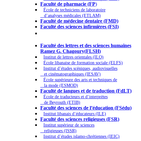
Faculté de pharmacie (FP
)
École de techniciens de laboratoire
d’analyses médicales (ETLAM)
Faculté de médecine dentaire (FMD)
Faculté des sciences infirmières (FSI)
Arts - Lettres et Sciences humaines -
Sciences religieuses
Faculté des lettres et des sciences humaines
Ramez G. Chagoury(FLSH)
Institut de lettres orientales (ILO)
École libanaise de formation sociale (ELFS)
Institut d’études scéniques, audiovisuelles
et cinématographiques (IESAV)
École supérieure des arts et techniques de
la mode (ESMOD)
Faculté de langues et de traduction (FdLT)
École de traducteurs et d’interprètes
de Beyrouth (ETIB)
Faculté des sciences de l’éducation (FSédu)
Institut libanais d’éducateurs (ILE)
Faculté des sciences religieuses (FSR)
Institut supérieur de sciences
religieuses (ISSR)
Institut d’études islamo-chrétiennes (IEIC)