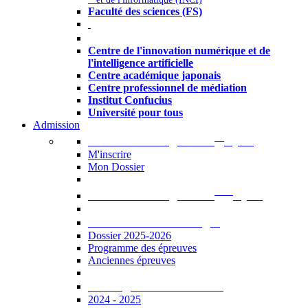
Faculté des sciences (FS)
Autres
Centre de l'innovation numérique et de
l'intelligence artificielle
Centre académique japonais
Centre professionnel de médiation
Institut Confucius
Université pour tous
Admission
er
Admission en ligne au 1
cycle
M'inscrire
Mon Dossier
ème
Admission en ligne au 2
cycle
Documents à télécharger
Dossier 2025-2026
Programme des épreuves
Anciennes épreuves
Catalogue des formations
2024 - 2025