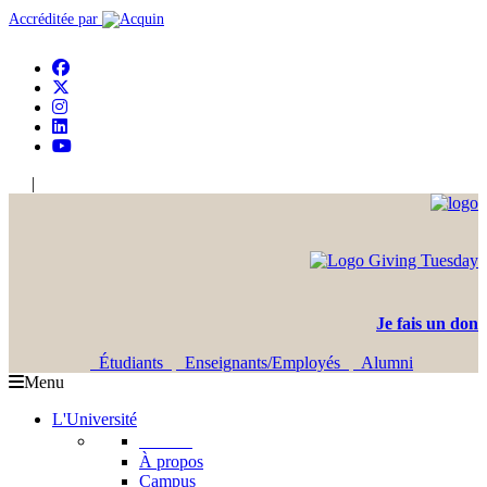
Accréditée par
|
En
Ar
Je fais un don
Étudiants
Enseignants/Employés
Alumni
Menu
L'Université
L'USJ
À propos
Campus