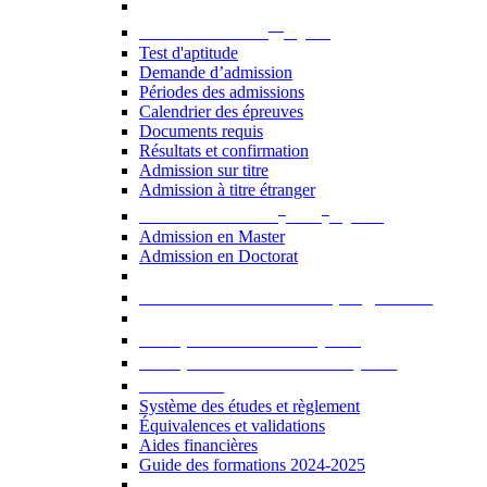
er
Admission au 1
cycle
Test d'aptitude
Demande d’admission
Périodes des admissions
Calendrier des épreuves
Documents requis
Résultats et confirmation
Admission sur titre
Admission à titre étranger
e
e
Admission aux 2
et 3
cycles
Admission en Master
Admission en Doctorat
Admission en cours de programme
UE optionnelles USJ [PDF]
UE optionnelles ouvertes [PDF]
À savoir...
Système des études et règlement
Équivalences et validations
Aides financières
Guide des formations 2024-2025