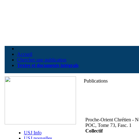
Accueil
Chercher une publication
Textes et documents intégrals
Publications
Proche-Orient Chrétien - N
POC, Tome 73, Fasc. 1
Collectif
USJ Info
USJ nouvelles