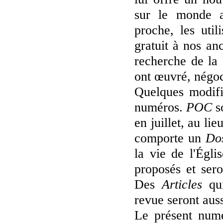
sur le monde 
proche, les uti
gratuit à nos an
recherche de la 
ont œuvré, négoci
Quelques modific
numéros.
POC
so
en juillet, au l
comporte un
Dos
la vie de l'Égli
proposés et ser
Des
Articles
qui
revue seront auss
Le présent numé