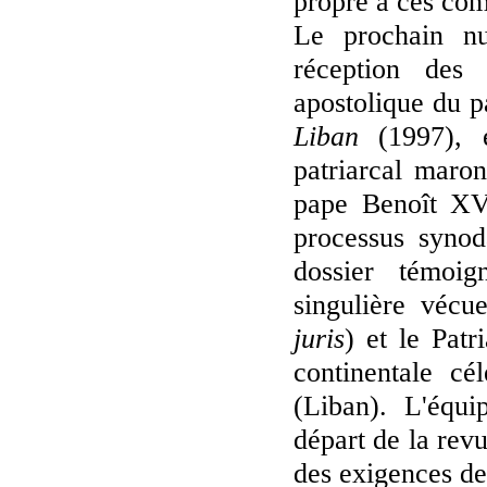
propre à ces co
Le prochain n
réception des 
apostolique du p
Liban
(1997), e
patriarcal maron
pape Benoît X
processus synod
dossier témoig
singulière vécue
juris
) et le Patr
continentale cé
(Liban). L'équ
départ de la revu
des exigences de