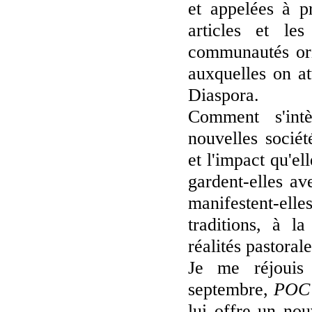
et appelées à p
articles et les
communautés orie
auxquelles on at
Diaspora.
Comment s'intèg
nouvelles socié
et l'impact qu'el
gardent-elles a
manifestent-elle
traditions, à l
réalités pastorale
Je me réjouis
septembre,
POC
lui offre un no