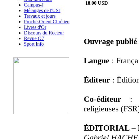
18.00 USD
Campus-J
Mélanges de l'USJ
Travaux et jours
Proche-Orient Chrétien
Livres d'Or
Discours du Recteur
Revue O7
Ouvrage publié
Sport Info
Langue
: França
Éditeur
: Éditio
Co-éditeur
: F
religieuses (FSR
ÉDITORIAL – Pe
Gabriel HACHEM