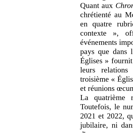
Quant aux
Chro
chrétienté au Mo
en quatre rubri
contexte », of
événements impor
pays que dans l
Églises » fournit
leurs relations
troisième « Égli
et réunions œcu
La quatrième re
Toutefois, le n
2021 et 2022, qu
jubilaire, ni da