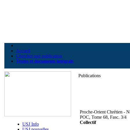
Accueil
Chercher une publication
Textes et documents intégrals
Publications
Proche-Orient Chrétien - N
POC, Tome 68, Fasc. 3/4
Collectif
USJ Info
USJ nouvelles