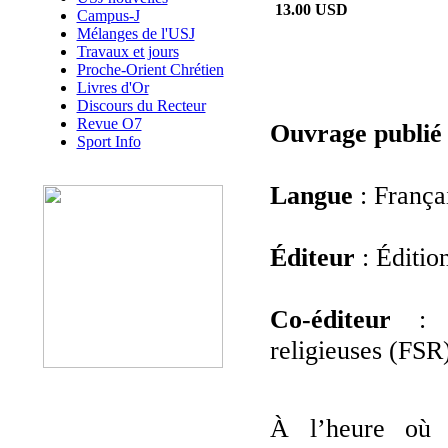
13.00 USD
Campus-J
Mélanges de l'USJ
Travaux et jours
Proche-Orient Chrétien
Livres d'Or
Discours du Recteur
Revue O7
Ouvrage publié
Sport Info
Langue
: França
Éditeur
: Éditio
Co-éditeur
: F
religieuses (FSR
À l’heure où 