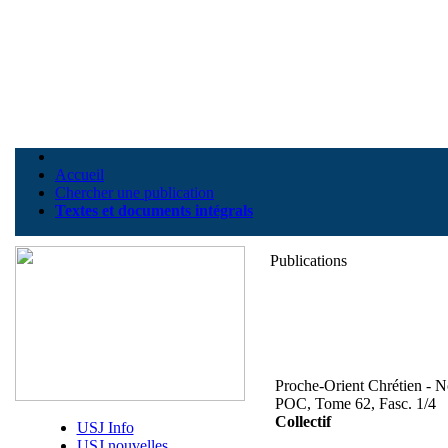
Accueil
Chercher une publication
Textes et documents intégrals
Publications
Proche-Orient Chrétien - 
POC, Tome 62, Fasc. 1/4
Collectif
USJ Info
USJ nouvelles