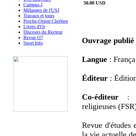
50.00 USD
Campus-J
Mélanges de l'USJ
Travaux et jours
Proche-Orient Chrétien
Livres d'Or
Discours du Recteur
Revue O7
Ouvrage publié
Sport Info
Langue
: França
Éditeur
: Éditio
Co-éditeur
: F
religieuses (FSR
Revue d'études et
la vie actuelle d