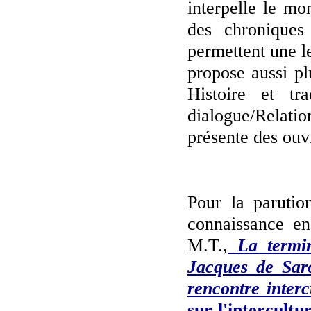
interpelle le m
des chronique
permettent une l
propose aussi plu
Histoire et tr
dialogue/Relatio
présente des ouv
Pour la parutio
connaissance en
M.T.,
La termino
Jacques de Sar
rencontre inter
sur l'intercultu