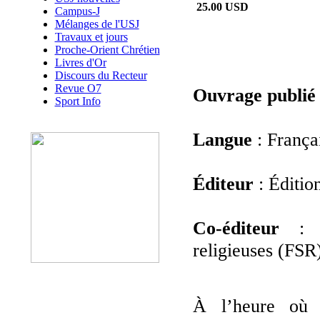
25.00 USD
Campus-J
Mélanges de l'USJ
Travaux et jours
Proche-Orient Chrétien
Livres d'Or
Discours du Recteur
Revue O7
Ouvrage publié
Sport Info
Langue
: França
Éditeur
: Éditio
Co-éditeur
: F
religieuses (FSR
À l’heure où 