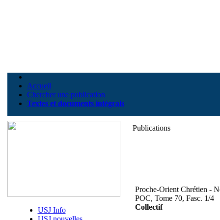
Accueil
Chercher une publication
Textes et documents intégrals
Publications
Proche-Orient Chrétien - 
POC, Tome 70, Fasc. 1/4
Collectif
USJ Info
USJ nouvelles