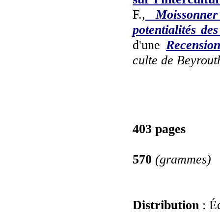
F.,
Moissonner
potentialités d
d'une
Recensio
culte de Beyrout
403 pages
570
(grammes)
Distribution
: É