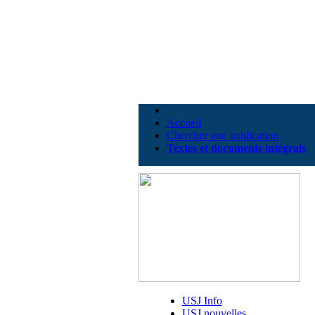
Accueil
Chercher une publication
Textes et documents intégrals
USJ Info
USJ nouvelles