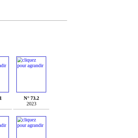
1
N° 73.2
2023