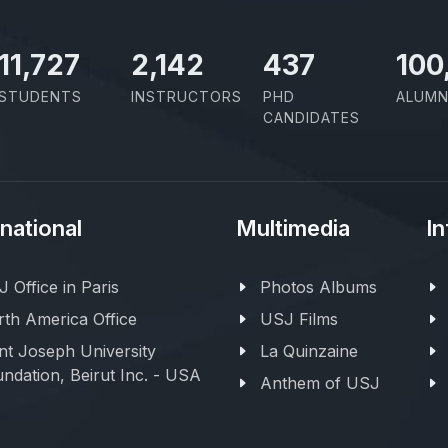
11,727
2,142
437
100
STUDENTS
INSTRUCTORS
PHD
ALUMN
CANDIDATES
rnational
Multimedia
In
 Office in Paris
Photos Albums
th America Office
USJ Films
nt Joseph University
La Quinzaine
ndation, Beirut Inc. - USA
Anthem of USJ