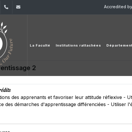
Accredited b
dIn
YouTube
+961 (1) 421 548
ile@usj.edu.lb
La Faculté
Institutions rattachées
Départemen
entissage 2
rédits
ions des apprenants et favoriser leur attitude réflexive - Ut
e des démarches d'apprentissage différenciées - Utiliser l