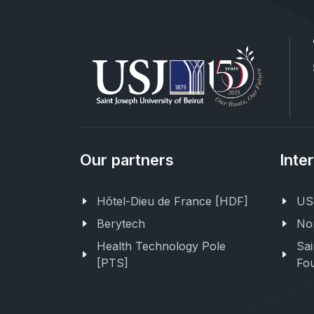
Our partners
Inte
Hôtel-Dieu de France [HDF]
USJ
Berytech
Nor
Health Technology Pole
Sai
[PTS]
Fou