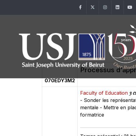
Facebook
Twitter
Instagram
Linke
Processus d'appr
070EDY3M2
3 c
Faculty of Education
- Sonder les représentat
mentale - Mettre en plac
formatrice