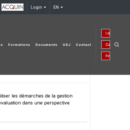
y
Login
EN
I donate
Campaign 150
ts
Formations
Documents
USJ
Contact
Financial Aid
iliser les démarches de la gestion
'évaluation dans une perspective