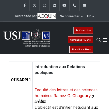
Facebook
Twitter
Instagram
LinkedIn
YouTube
+961 (1) 421 548
ile@usj.edu
Accréditée par
Se connecter
FR
Je fais un don
Campagne 150 ans
Aides financières
Introduction aux Relations
publiques
011SARPL1
Faculté des lettres et des sciences
3
humaines Ramez G. Chagoury
crédits
L'objectif est d'initier l'étudiant aux