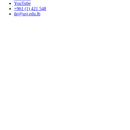
YouTube
+961 (1) 421 548
ile@usj.edu.lb