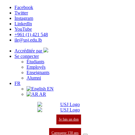
Facebook
Twitter
Instagram
LinkedIn
YouTube
+961 (1) 421 548
ile@usj.edu.lb
Accréditée par
Se connecter
Étudiants
Employés
Enseignants
Alumni
FR
EN
AR
Je fais un don
Campagne 150 ans