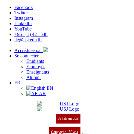
Facebook
Twitter
Instagram
LinkedIn
YouTube
+961 (1) 421 548
ile@usj.edu.lb
Accréditée par
Se connecter
Étudiants
Employés
Enseignants
Alumni
FR
EN
AR
Je fais un don
Campagne 150 ans