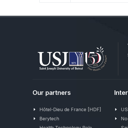
Our partners
Inte
Hôtel-Dieu de France [HDF]
USJ
Berytech
Nor
Health Technology Pole
Sai