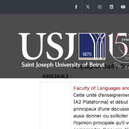
Facebook
Twitter
Instagram
Linke
Espagnol 3a4 / 1èr
435E3A4L2
Faculty of Languages an
Cette unité d’enseigneme
(A2 Plataforma) et début 
principaux d’une discussio
aussi donner ou sollicite
l’opinion principale qu’il