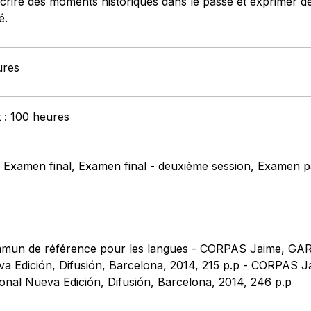
crire des moments historiques dans le passé et exprimer d
é.
ures
t : 100 heures
 Examen final, Examen final - deuxième session, Examen part
mmun de référence pour les langues - CORPAS Jaime, 
eva Edición, Difusión, Barcelona, 2014, 215 p.p - CORP
onal Nueva Edición, Difusión, Barcelona, 2014, 246 p.p