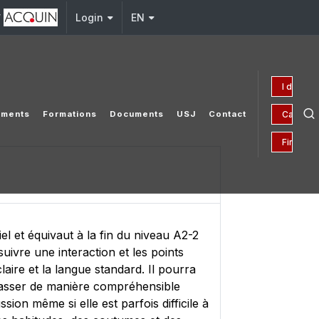
y
Login
EN
I donate
Campaig
ements
Formations
Documents
USJ
Contact
Financial
l et équivaut à la fin du niveau A2-2
ivre une interaction et les points
laire et la langue standard. Il pourra
e passer de manière compréhensible
ion même si elle est parfois difficile à