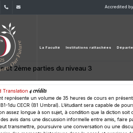
Accredited b
dIn
YouTube
+961 (1) 421 548
ile@usj.edu.lb
La Faculté
Institutions rattachées
Départ
e et 2ème parties du niveau 3
4 crédits
d Translation
nt représente un volume de 35 heures de cours en présentie
B1-1du CECR (B1 Umbral). L’étudiant sera capable de poursu
n assez longue à son sujet, à condition que la diction soit c
r des avis dans une discussion informelle entre amis, fair
 veut transmettre, poursuivre une conversation ou une discuss