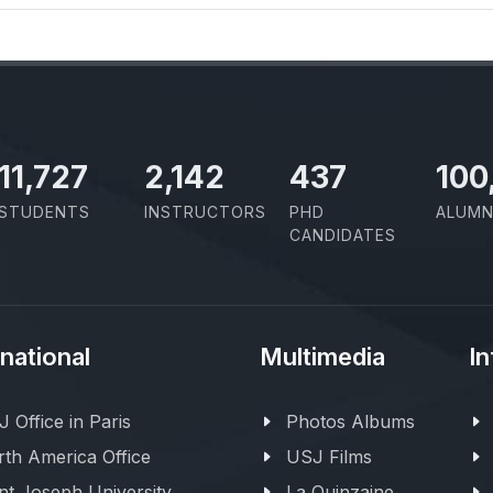
11,727
2,142
437
100
STUDENTS
INSTRUCTORS
PHD
ALUMN
CANDIDATES
rnational
Multimedia
In
 Office in Paris
Photos Albums
th America Office
USJ Films
nt Joseph University
La Quinzaine