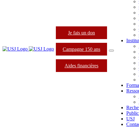
Je fais un don
Instit
Campagne 150 ans
Aides financières
Forma
Resso
Reche
Public
USJ
Conta