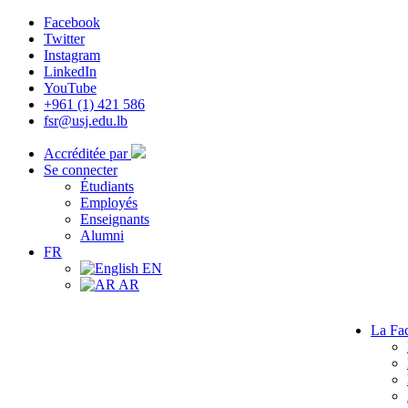
Facebook
Twitter
Instagram
LinkedIn
YouTube
+961 (1) 421 586
fsr@usj.edu.lb
Accréditée par
Se connecter
Étudiants
Employés
Enseignants
Alumni
FR
EN
AR
La Fac