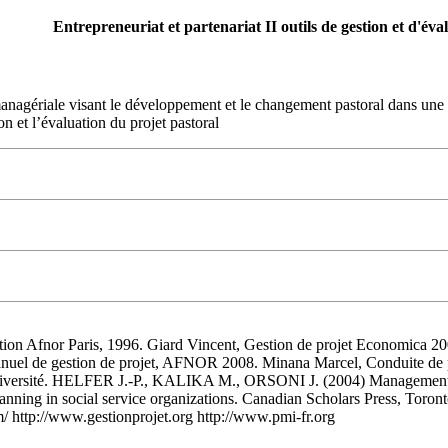
Entrepreneuriat et partenariat II outils de gestion et d'éva
nagériale visant le développement et le changement pastoral dans une vi
on et l’évaluation du projet pastoral
ion Afnor Paris, 1996. Giard Vincent, Gestion de projet Economica 20
Manuel de gestion de projet, AFNOR 2008. Minana Marcel, Conduite d
niversité. HELFER J.-P., KALIKA M., ORSONI J. (2004) Management 
 in social service organizations. Canadian Scholars Press, Toronto. W
m/ http://www.gestionprojet.org http://www.pmi-fr.org