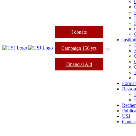
I donate
Institu
Campaign 150 yrs
Financial Aid
Format
Ressou
Recher
Publica
USJ
Contac