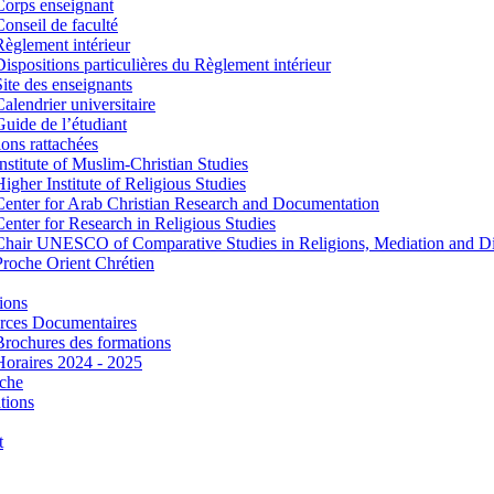
Corps enseignant
Conseil de faculté
Règlement intérieur
Dispositions particulières du Règlement intérieur
Site des enseignants
Calendrier universitaire
Guide de l’étudiant
tions rattachées
Institute of Muslim-Christian Studies
Higher Institute of Religious Studies
Center for Arab Christian Research and Documentation
Center for Research in Religious Studies
Chair UNESCO of Comparative Studies in Religions, Mediation and D
Proche Orient Chrétien
ions
rces Documentaires
Brochures des formations
Horaires 2024 - 2025
che
tions
t