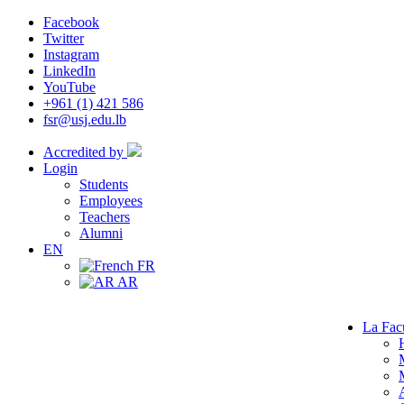
Facebook
Twitter
Instagram
LinkedIn
YouTube
+961 (1) 421 586
fsr@usj.edu.lb
Accredited by
Login
Students
Employees
Teachers
Alumni
EN
FR
AR
La Fac