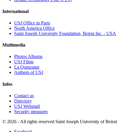
International
USJ Office in Paris
North America Office
Saint Joseph University Foundation, Beirut Inc. - USA
Multimedia
Photos Albums
USJ Films
La Quinzaine
Anthem of USJ
Infos
Contact us
Directory
USJ Webmail
Security measures
©
2026 - All rights reserved Saint Joseph University of Beirut
Facebook