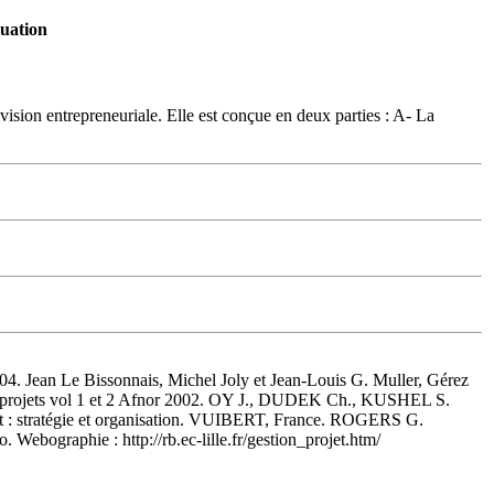
luation
sion entrepreneuriale. Elle est conçue en deux parties : A- La
04. Jean Le Bissonnais, Michel Joly et Jean-Louis G. Muller, Gérez
e projets vol 1 et 2 Afnor 2002. OY J., DUDEK Ch., KUSHEL S.
: stratégie et organisation. VUIBERT, France. ROGERS G.
ebographie : http://rb.ec-lille.fr/gestion_projet.htm/