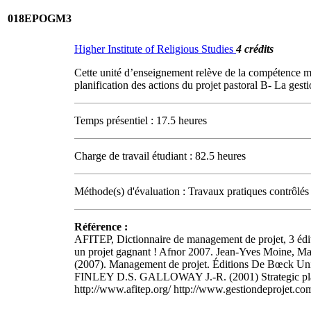
018EPOGM3
Higher Institute of Religious Studies
4 crédits
Cette unité d’enseignement relève de la compétence ma
planification des actions du projet pastoral B- La gesti
Temps présentiel : 17.5 heures
Charge de travail étudiant : 82.5 heures
Méthode(s) d'évaluation : Travaux pratiques contrôlés
Référence :
AFITEP, Dictionnaire de management de projet, 3 édit
un projet gagnant ! Afnor 2007. Jean-Yves Moine, 
(2007). Management de projet. Éditions De Bœck U
FINLEY D.S. GALLOWAY J.-R. (2001) Strategic planning
http://www.afitep.org/ http://www.gestiondeprojet.co