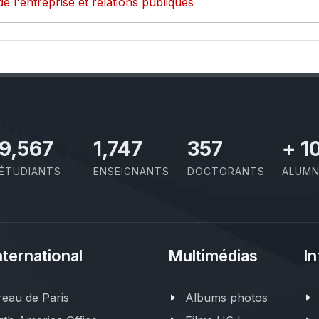
de l'entreprise et relations publiques
11,110
2,029
414
+
1
ÉTUDIANTS
ENSEIGNANTS
DOCTORANTS
ALUMN
nternational
Multimédias
In
eau de Paris
Albums photos