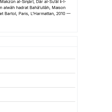
Makzûn al-Sinjârî, Dâr al-Su‘âl li-l-
in alwâh hadrat Bahâ’ullâh, Maison
et Bartol, Paris, L’Harmattan, 2010 —