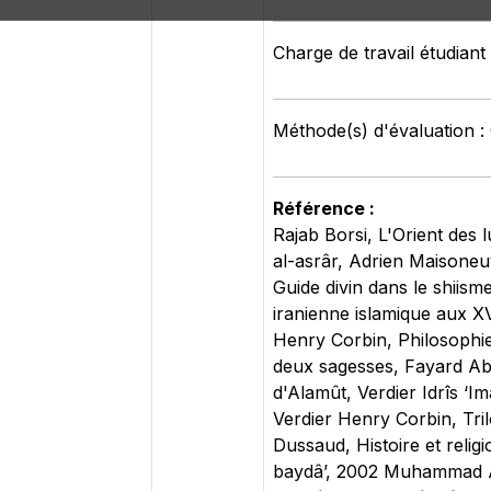
Charge de travail étudiant
Méthode(s) d'évaluation :
Référence :
Rajab Borsi, L'Orient des 
al-asrâr, Adrien Maisone
Guide divin dans le shiism
iranienne islamique aux X
Henry Corbin, Philosophie
deux sagesses, Fayard Abû
d'Alamût, Verdier Idrîs ‘I
Verdier Henry Corbin, Tri
Dussaud, Histoire et relig
baydâ’, 2002 Muhammad Ah