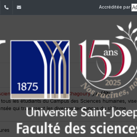
Accréditée par
dIn
YouTube
+961 (1) 421 586
fsr@usj.edu.lb
3 crédits
es sciences humaines Ramez G. Chagoury
 tous les étudiants du Campus des Sciences humaines, vise
nsée qui traversent les diverses tendances du shî‘isme
eures