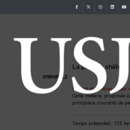
Facebook
Twitter
Instagram
Linke
La pensée shiite
011PHPSL2
Faculté des lettres et d
Cette matière, proposée à
principaux courants de pe
Temps présentiel : 17.5 h