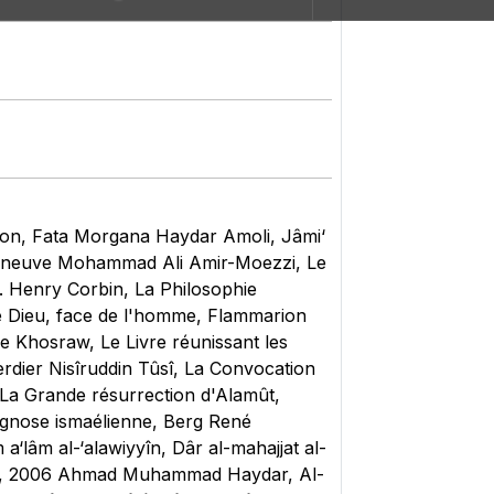
ction, Fata Morgana Haydar Amoli, Jâmi‘
soneuve Mohammad Ali Amir-Moezzi, Le
d. Henry Corbin, La Philosophie
de Dieu, face de l'homme, Flammarion
e Khosraw, Le Livre réunissant les
rdier Nisîruddin Tûsî, La Convocation
, La Grande résurrection d'Alamût,
t gnose ismaélienne, Berg René
‘lâm al-‘alawiyyîn, Dâr al-mahajjat al-
yat, 2006 Ahmad Muhammad Haydar, Al-