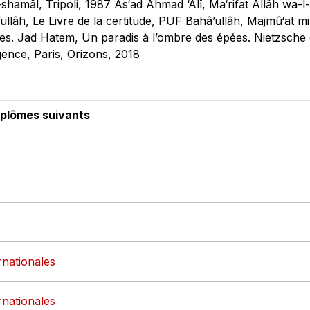
-shamâl, Tripoli, 1987 As‘ad Ahmad ‘Alî, Ma‘rifat Allâh wa-l-
llâh, Le Livre de la certitude, PUF Bahâ’ullâh, Majmû‘at m
lles. Jad Hatem, Un paradis à l’ombre des épées. Nietzsche 
ngence, Paris, Orizons, 2018
iplômes suivants
ernationales
ernationales