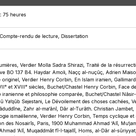
 : 75 heures
 Compte-rendu de lecture, Dissertation
lumières, Verdier Molla Sadra Shirazi, Traité de la résurre
uve BO 137 B4. Haydar Amoli, Naçç al-nuçûç, Adrien Mai
e originel, Verdier Henry Corbin, En Islam iranien, Gallimar
VII° et XVIII° siècles, Buchet/Chastel Henry Corbin, Face 
 iranienne et philosophie comparée, Buchet/Chastel Nâsir-
 Ya‘qûb Sejestani, Le Dévoilement des choses cachées, Ve
mâduddîne, Zahr al-ma‘ânî, Dâr al-Turâth. Christian Jambet
logie ismaélienne, Verdier Henry Corbin, Temps cyclique e
ion des Nosairîs, Paris, 1900 Muhammad Ahmad ‘Alî, Mu‘jam a
mad ‘Alî, Muqaddmât fî-l-tajallî, Homs, al-Dâr al-sûriy