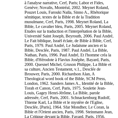
à l'analyse narrative, Cerf, Paris; Labor et Fides,
Genève; Novalis, Montréal, 2002. Meynet Roland,
Pouzet Louis, Farouki Naïla, Sinno A., Rhétorique
sémitique, textes de la Bible et de la Tradition
musulmane, Cerf, Paris, 1998. Meynet Roland, La
Bible, Le cavalier bleu, Paris, 2005. Meynet Roland,
Etudes sur la traduction et l'interprétation de la Bible,
Université Saint Joseph, Beyrouth, 2006. Paul André,
Le Fait biblique, Israël éclate, de Bible à Bible, Cerf,
Paris, 1979. Paul André, Le Judaïsme ancien et la
Bible, Desclée, Paris, 1987. Paul André, La Bible,
Nathan, Paris, 1996. Paul André, Et l'homme créa la
Bible, d'Hérodote à Flavius Josèphe, Bayard, Paris,
2000. Quesnel Michel, Gruson Philippe, La Bible et
sa culture, Ancien Testament, v.1., Desclée de
Brouwer, Paris, 2000. Richardson Alan, A
Theological word book of the Bible, SCM Press,
London, 1962. Sanders James A., Identité de la Bible,
Torah et Canon, Cerf, Paris, 1975. Souletie Jean-
Louis, Gagey Henri-Jérôme, La Bible, parole
adressée, Cerf, Paris, 2001. Schnackenburg Rudolf,
Thieme Karl, La Bible et le mystère de l'Eglise,
Desclée, [Paris], 1964. Sfar Mondher, Le Coran, la
Bible et l'Orient ancien, Paris, 1998. Steinmann Jean,
La Critique devant la Bible, Fayard, Paris, 1956.