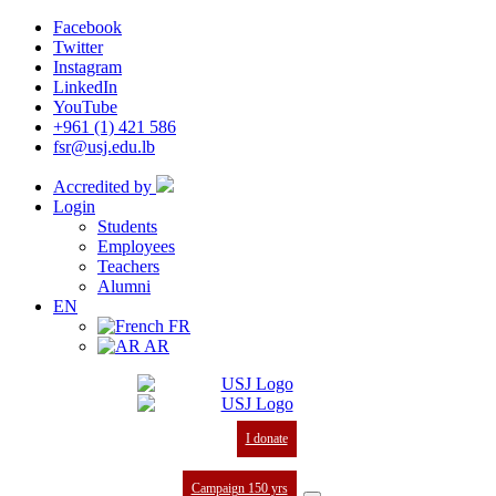
Facebook
Twitter
Instagram
LinkedIn
YouTube
+961 (1) 421 586
fsr@usj.edu.lb
Accredited by
Login
Students
Employees
Teachers
Alumni
EN
FR
AR
I donate
Campaign 150 yrs