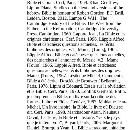
Bible et Coran, Cerf, Paris, 1959. Khan Geoffrey,
Lipton Diana, Studies on the text and versions of the
hebrew Bible in honour of Robert Gordon, E.J. Brill,
Leiden, Boston, 2012. Lampe G.W.H., The
Cambridge History of the Bible, The West from the
Fathers to the Reformation, Cambridge University
Press, Cambridge, 1969. Laporte Jean, La Bible et les
origines chrétiennes, Cerf, Paris, 1996. Läpple Alfred,
Bible et catéchèse: questions actuelles, les récits
bibliques des origines, v.1., Mame, [Tours], 1965.
Läpple Alfred, Bible et catéchèse: questions actuelles,
des patriarches à l'annonce du Messie, v.2., Mame,
[Tours], 1966. Läpple Alfred, Bible et catéchèse:
questions actuelles, les récits bibliques des origines,
Mame, [Tours], 1967. Lestienne Michel, Comment la
Bible a été écrite, Desclée de Brouwer / Bellarmin,
Paris, 1976. Lipinski Edouard, Essais sur la révélation
et la Bible, Cerf, Paris, 1970. Lohfink Gerhard, Enfin,
je comprends la Bible, un livre sur la critique des
formes, Labor et Fides, Genève, 1987. Maldamé Jean-
Michel, Un livre inspiré, la Bible, le livre où Dieu se
dit, Cerf, Paris, 1998. Marchadour Alain, Neuhaus
David, La Terre, la Bible et l'histoire, "vers le pays
que je te ferai voir", Bayard, Paris, 2006. Marguerat
Daniel, Bourquin Yvan, La Bible se raconte, initiation