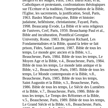
Bergers et les Mages, Paris, 1983. Barth Karl, et al;
Catholiques et protestants, confrontations théologiques
sur l'Ecriture et la tradition, l'interprétation de la Bible,
l'Eglise, les sacrements, la justification, Seuil, Paris,
1963. Baslez Marie-Françoise, Bible et histoire:
judaïsme, hellénisme, christianisme, Fayard, Paris,
1998. Beaucamp Evode, La Bible et le sens religieux
de l'univers, Cerf, Paris, 1959. Beauchamp Paul et al.,
Bible and inculturation, Pontifical Georgian
University, Rome, 1983. Bergeron Richard, Les
Fondamentalistes et la Bible, quand la lettre se fait
prison, Fides, Saint Laurent, 1987. Bible de tous les
temps, Le monde grec ancien et la Bible, v.1.,
Beauchesne, Paris, 1984. Bible de tous les temps, Le
Moyen Age et la Bible, v.4., Beauchesne, Paris, 1984.
Bible de tous les temps, Le monde latin antique et la
Bible, v.2., Beauchesne, Paris, 1985. Bible de tous les
temps, Le Monde contemporain et la Bible, v.8.,
Beauchesne, Paris, 1985. Bible de tous les temps,
Saint Augustin et la Bible, v.3., Beauchesne, Paris,
1986. Bible de tous les temps, Le Siècle des Lumières
et la Bible, v.7., Beauchesne, Paris, 1986. Bible de
tous les temps, Le Temps des Réformes et la Bible,
v.5., Beauchesne, Paris, 1989. Bible de tous les temps,
Le Grand Siècle et la Bible, v.6., Beauchesne, Paris,