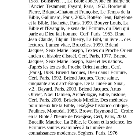
1989. Bonsirven J., La Bible apocryphe en marge de
l'Ancien Testament, Fayard, Paris, 1953. Bordreuil
Pierre, Briquel-Chatonnet Françoise, Le Temps de la
Bible, Gallimard, Paris, 2003. Bottéro Jean, Babylone
et la Bible, Hachette, Paris, 1999. Bouyer Louis, La
Bible et l'Evangile, le sens de l'Ecriture, du Dieu qui
parle au Dieu fait homme, Cerf, Paris, 1953. Brau
Jean-Claude, Tilquin Thierry, La Bibl, un livre ... des
lectures, Lumen vitae, Bruxelles, 1999. Briend
Jacques, Seux Marie-Joseph, Textes du Proche-Orient
ancien et histoire d'Israël, Cerf, Paris, 1977. Briend
Jacques, Seux Marie-Joseph, Israël et les nations,
d'après les textes du Proche Orient ancien, Cerf,
[Paris], 1989. Briend Jacques, Dieu dans l'Ecriture,
Cerf, Paris, 1992. Briend Jacques, Terre sainte,
cinquante ans d'archéologie, De la Judée au Sinaï,
v.2., Bayard, Paris, 2003. Briend Jacques, Artus
Olivier, Noël Damien, Archéologie, Bible, histoire,
Cerf, Paris, 2005. Brisebois Mireille, Des méthodes
pour mieux lire la Bible, l'exégèse historico-critique,
Paulines, Montréal, 1983. Brown Raymond E., Croire
en la Bible à l'heure de l'exégèse, Cerf, Paris, 2002.
Bucaille Maurice, La Bible, le Coran et la science, les
Ecritures saintes examinées à la lumière des
connaissances modernes, Seghers, Paris, 1976.