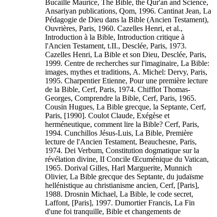
Bucaille Maurice, The Bible, the Qur'an and Science,
Ansariyan publications, Qom, 1996. Cantinat Jean, La
Pédagogie de Dieu dans la Bible (Ancien Testament),
Ouvrières, Paris, 1960. Cazelles Henri, et al.,
Introduction à la Bible, Introduction critique à
l'Ancien Testament, t.II., Desclée, Paris, 1973.
Cazelles Henri, La Bible et son Dieu, Desclée, Paris,
1999. Centre de recherches sur l'imaginaire, La Bible:
images, mythes et traditions, A. Michel: Dervy, Paris,
1995. Charpentier Etienne, Pour une première lecture
de la Bible, Cerf, Paris, 1974. Chifflot Thomas-
Georges, Comprendre la Bible, Cerf, Paris, 1965.
Cousin Hugues, La Bible grecque, la Septante, Cerf,
Paris, [1990]. Coulot Claude, Exégèse et
herméneutique, comment lire la Bible? Cerf, Paris,
1994. Cunchillos Jésus-Luis, La Bible, Première
lecture de l'Ancien Testament, Beauchesne, Paris,
1974. Dei Verbum, Constitution dogmatique sur la
révélation divine, II Concile Œcuménique du Vatican,
1965. Dorival Gilles, Harl Marguerite, Munnich
Olivier, La Bible grecque des Septante, du judaïsme
hellénistique au christianisme ancien, Cerf, [Paris],
1988. Drosnin Michael, La Bible, le code secret,
Laffont, [Paris], 1997. Dumortier Francis, La Fin
d'une foi tranquille, Bible et changements de