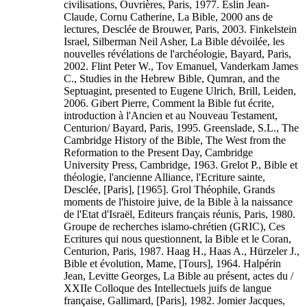
civilisations, Ouvrières, Paris, 1977. Eslin Jean-
Claude, Cornu Catherine, La Bible, 2000 ans de
lectures, Desclée de Brouwer, Paris, 2003. Finkelstein
Israel, Silberman Neil Asher, La Bible dévoilée, les
nouvelles révélations de l'archéologie, Bayard, Paris,
2002. Flint Peter W., Tov Emanuel, Vanderkam James
C., Studies in the Hebrew Bible, Qumran, and the
Septuagint, presented to Eugene Ulrich, Brill, Leiden,
2006. Gibert Pierre, Comment la Bible fut écrite,
introduction à l'Ancien et au Nouveau Testament,
Centurion/ Bayard, Paris, 1995. Greenslade, S.L., The
Cambridge History of the Bible, The West from the
Reformation to the Present Day, Cambridge
University Press, Cambridge, 1963. Grelot P., Bible et
théologie, l'ancienne Alliance, l'Ecriture sainte,
Desclée, [Paris], [1965]. Grol Théophile, Grands
moments de l'histoire juive, de la Bible à la naissance
de l'Etat d'Israël, Editeurs français réunis, Paris, 1980.
Groupe de recherches islamo-chrétien (GRIC), Ces
Ecritures qui nous questionnent, la Bible et le Coran,
Centurion, Paris, 1987. Haag H., Haas A., Hürzeler J.,
Bible et évolution, Mame, [Tours], 1964. Halpérin
Jean, Levitte Georges, La Bible au présent, actes du /
XXIIe Colloque des Intellectuels juifs de langue
française, Gallimard, [Paris], 1982. Jomier Jacques,