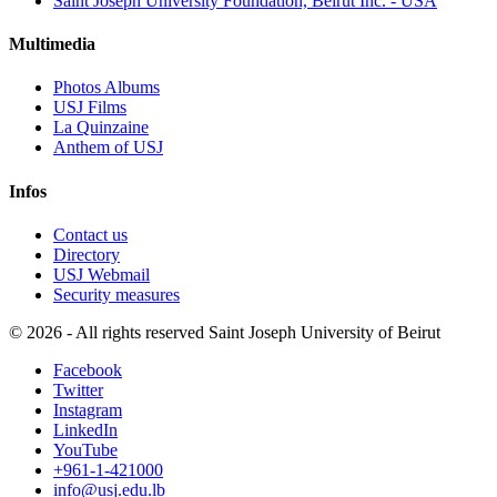
Saint Joseph University Foundation, Beirut Inc. - USA
Multimedia
Photos Albums
USJ Films
La Quinzaine
Anthem of USJ
Infos
Contact us
Directory
USJ Webmail
Security measures
©
2026 - All rights reserved Saint Joseph University of Beirut
Facebook
Twitter
Instagram
LinkedIn
YouTube
+961-1-421000
info@usj.edu.lb