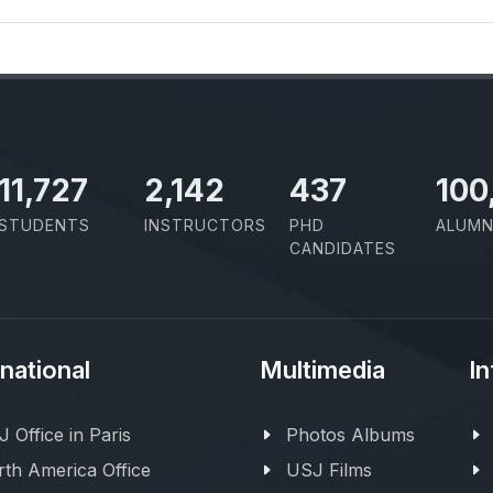
11,727
2,142
437
100
STUDENTS
INSTRUCTORS
PHD
ALUMN
CANDIDATES
rnational
Multimedia
In
 Office in Paris
Photos Albums
th America Office
USJ Films