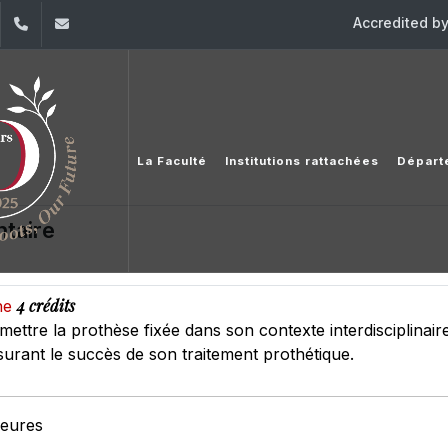
Accredited b
dIn
YouTube
+961 (1) 421 368
fs@usj.edu.lb
La Faculté
Institutions rattachées
Départ
ntaire
4 crédits
ine
mettre la prothèse fixée dans son contexte interdisciplinaire.
ssurant le succès de son traitement prothétique.
heures