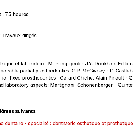
t : 7.5 heures
: Travaux dirigés
inique et laboratoire. M. Pompignoli - J.Y. Doukhan. Editio
movable partial prosthodontics. G.P. McGivney - D. Castle
erior fixed prosthodontics : Gerard Chiche, Alain Pinault - 
and laboratory aspects: Martignoni, Schönenberger - Quinte
plômes suivants
 dentaire - spécialité : dentisterie esthétique et prothétique