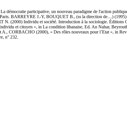
ocratie participative, un nouveau paradigme de l'action publique.
aris. BARREYRE J.-Y, BOUQUET B., (ss la direction de…) (1995) Dicti
00) Individu et société. Introduction à la sociologie. Éditions 
 Individu et citoyen », in La condition libanaise, Ed. An Nahar, Bey
et A., CORBACHO (2000), « Des rôles nouveaux pour l’Etat », in Revue 
e, n° 232.