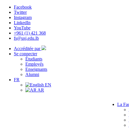
Facebook
Twitter
Instagram
LinkedIn
YouTube
+961 (1) 421 368
fs@usj.edu.lb
Accréditée par
Se connecter
Étudiants
Employés
Enseignants
Alumni
FR
EN
AR
La Fac