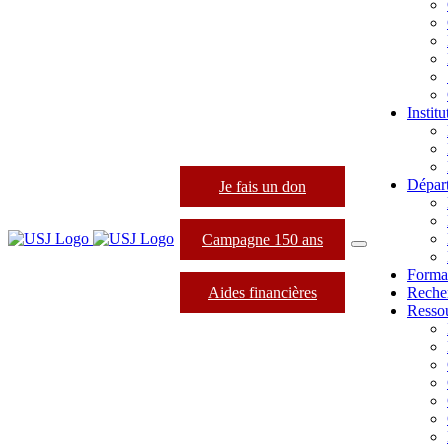
Instit
Dépar
Je fais un don
Campagne 150 ans
Forma
Aides financières
Reche
Resso