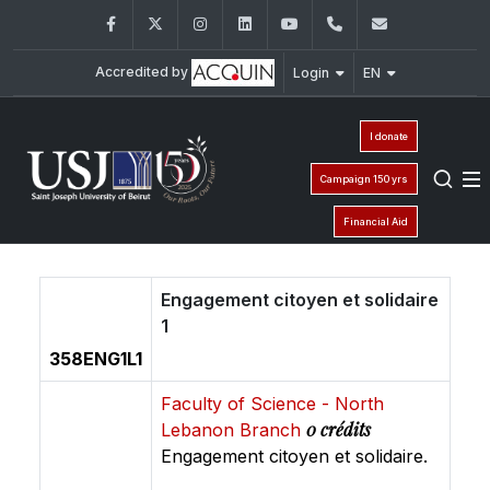
Facebook
Twitter
Instagram
LinkedIn
YouTube
+961 (1) 421 368
fs@usj.edu
Accredited by
Login
EN
I donate
Campaign 150 yrs
Financial Aid
Engagement citoyen et solidaire
1
358ENG1L1
Faculty of Science - North
0 crédits
Lebanon Branch
Engagement citoyen et solidaire.