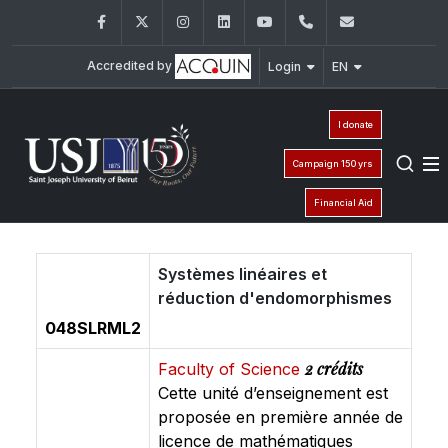
Facebook
Twitter
Instagram
LinkedIn
YouTube
+961 (1) 421 368
fs@usj.edu
Accredited by
Login
EN
I donate
Campaign 150 yrs
Financial Aid
Systèmes linéaires et
réduction d'endomorphismes
048SLRML2
2 crédits
Faculty of Science
Cette unité d’enseignement est
proposée en première année de
licence de mathématiques