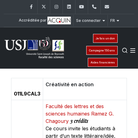
Facebook
Twitter
Instagram
LinkedIn
YouTube
+961 (1) 421 368
fs@usj.edu
Accréditée par
Se connecter
FR
Je fais un don
Campagne 150 ans
Aides financières
Créativité en action
011L9CAL3
Faculté des lettres et des
sciences humaines Ramez G.
3 crédits
Chagoury
Ce cours invite les étudiants à
partir d’un texte littéraire/idée,