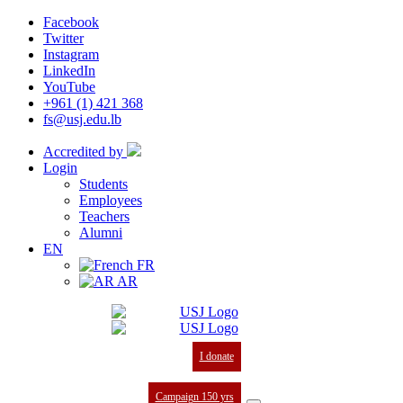
Facebook
Twitter
Instagram
LinkedIn
YouTube
+961 (1) 421 368
fs@usj.edu.lb
Accredited by
Login
Students
Employees
Teachers
Alumni
EN
FR
AR
I donate
Campaign 150 yrs