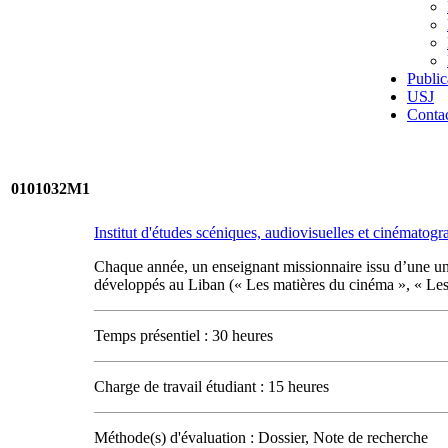
Public
USJ
Conta
0101032M1
Institut d'études scéniques, audiovisuelles et cinématog
Chaque année, un enseignant missionnaire issu d’une univ
développés au Liban (« Les matières du cinéma », « Les é
Temps présentiel : 30 heures
Charge de travail étudiant : 15 heures
Méthode(s) d'évaluation : Dossier, Note de recherche