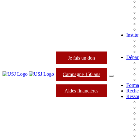
Instit
Dépar
Je fais un don
Campagne 150 ans
Forma
Aides financières
Reche
Resso