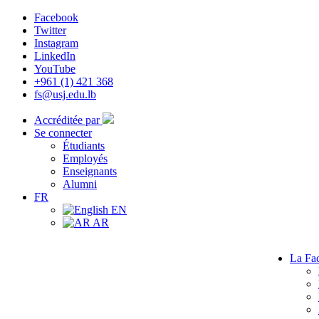
Facebook
Twitter
Instagram
LinkedIn
YouTube
+961 (1) 421 368
fs@usj.edu.lb
Accréditée par
Se connecter
Étudiants
Employés
Enseignants
Alumni
FR
EN
AR
La Fac