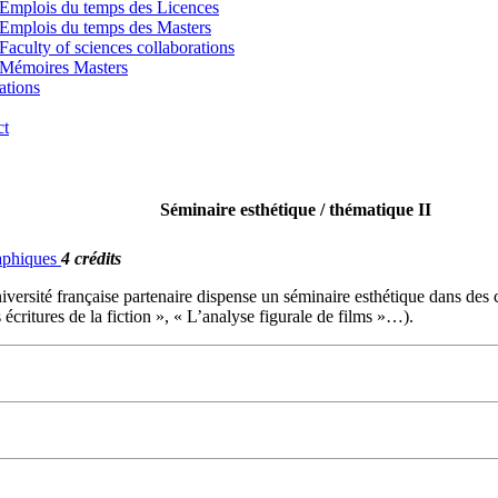
Emplois du temps des Licences
Emplois du temps des Masters
Faculty of sciences collaborations
Mémoires Masters
ations
ct
Séminaire esthétique / thématique II
raphiques
4 crédits
ersité française partenaire dispense un séminaire esthétique dans des c
critures de la fiction », « L’analyse figurale de films »…).