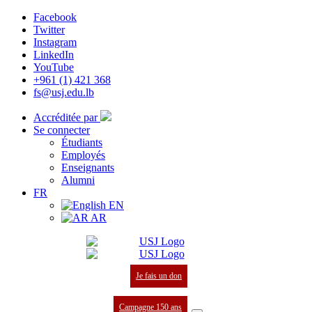
Facebook
Twitter
Instagram
LinkedIn
YouTube
+961 (1) 421 368
fs@usj.edu.lb
Accréditée par
Se connecter
Étudiants
Employés
Enseignants
Alumni
FR
EN
AR
Je fais un don
Campagne 150 ans