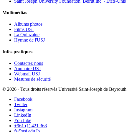
Saint Joseph University Foundation, Beirut Inc. - États-Unis
Multimédias
Albums photos
Films USJ
La Quinzaine
Hymne de l'USJ
Infos pratiques
Contactez-nous
Annuaire USJ
Webmail USJ
Mesures de sécurité
©
2026 - Tous droits réservés Université Saint-Joseph de Beyrouth
Facebook
Twitter
Instagram
LinkedIn
YouTube
+961 (1) 421 368
fs@usj.edu.lb