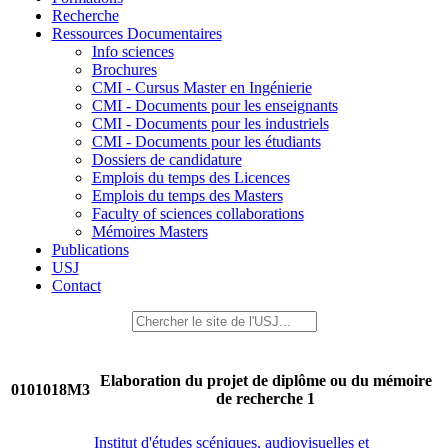
Recherche
Ressources Documentaires
Info sciences
Brochures
CMI - Cursus Master en Ingénierie
CMI - Documents pour les enseignants
CMI - Documents pour les industriels
CMI - Documents pour les étudiants
Dossiers de candidature
Emplois du temps des Licences
Emplois du temps des Masters
Faculty of sciences collaborations
Mémoires Masters
Publications
USJ
Contact
Elaboration du projet de diplôme ou du mémoire
0101018M3
de recherche 1
Institut d'études scéniques, audiovisuelles et