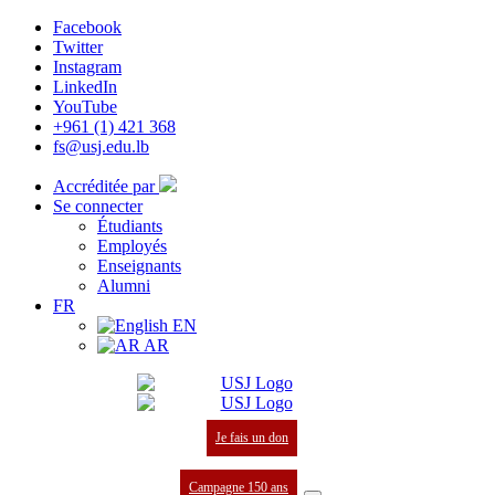
Facebook
Twitter
Instagram
LinkedIn
YouTube
+961 (1) 421 368
fs@usj.edu.lb
Accréditée par
Se connecter
Étudiants
Employés
Enseignants
Alumni
FR
EN
AR
Je fais un don
Campagne 150 ans