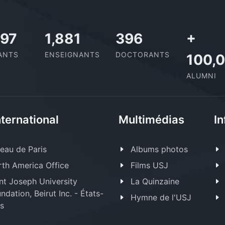
727
2,142
437
+
ANTS
ENSEIGNANTS
DOCTORANTS
100,
ALUMNI
nternational
Multimédias
In
eau de Paris
Albums photos
th America Office
Films USJ
nt Joseph University
La Quinzaine
ndation, Beirut Inc. - États-
Hymne de l'USJ
s