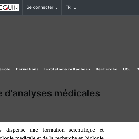
Se connecter
FR
'école
Formations
Institutions rattachées
Recherche
USJ
C
re d'analyses médicales
 dispense une formation scientifique et
iologie médicale et de la recherche en biologie