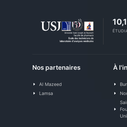
11,
ÉTUDI
Nos partenaires
À l'i
Al Mazeed
Bur
Lamsa
Nor
Sai
Fou
Uni