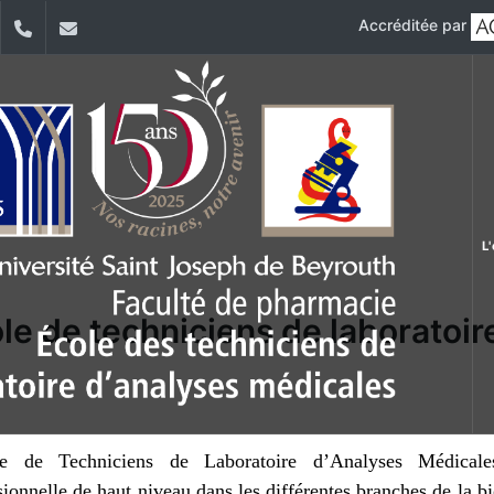
Accréditée par
dIn
YouTube
+961 (1) 421 258
etlam@usj.edu.lb
L
le de techniciens de laboratoi
le de Techniciens de Laboratoire d’Analyses Médicales
sionnelle de haut niveau dans les différentes branches de la b