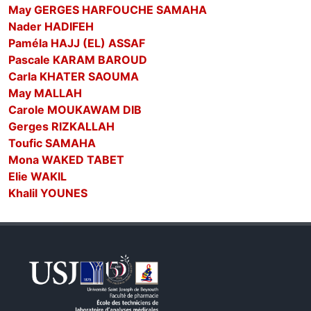
May GERGES HARFOUCHE SAMAHA
Nader HADIFEH
Paméla HAJJ (EL) ASSAF
Pascale KARAM BAROUD
Carla KHATER SAOUMA
May MALLAH
Carole MOUKAWAM DIB
Gerges RIZKALLAH
Toufic SAMAHA
Mona WAKED TABET
Elie WAKIL
Khalil YOUNES