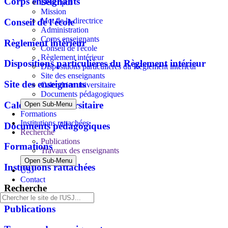
Corps enseignants
Descriptif
Mission
Mot de la directrice
Conseil de l'école
Administration
Corps enseignants
Règlement intérieur
Conseil de l'école
Règlement intérieur
Dispositions particulières du Règlement intérieur
Dispositions particulières du Règlement intérieur
Site des enseignants
Site des enseignants
Calendrier universitaire
Documents pédagogiques
Calendrier universitaire
Open Sub-Menu
Formations
Institutions rattachées
Documents pédagogiques
Recherche
Publications
Formations
Travaux des enseignants
Open Sub-Menu
Institutions rattachées
USJ
Contact
Recherche
Publications