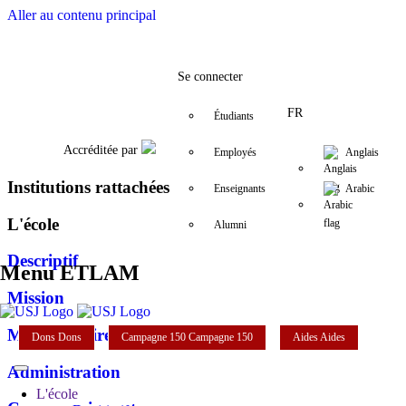
Aller au contenu principal
Facebook
Twitter
Instagram
LinkedIn
YouTube
+961 (1) 421 258
etlam@usj.ed
Se connecter
FR
Étudiants
Accréditée par
Employés
Anglais
Institutions rattachées
Enseignants
Arabic
L'école
Alumni
Descriptif
Menu ETLAM
Mission
Mot de la directrice
Dons
Dons
Campagne 150
Campagne 150
Aides
Aides
Administration
L'école