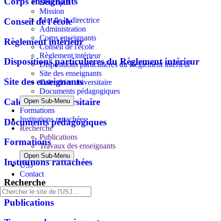
Corps enseignants
Descriptif
Mission
Mot de la directrice
Conseil de l'école
Administration
Corps enseignants
Règlement intérieur
Conseil de l'école
Règlement intérieur
Dispositions particulières du Règlement intérieur
Dispositions particulières du Règlement intérieur
Site des enseignants
Site des enseignants
Calendrier universitaire
Documents pédagogiques
Calendrier universitaire
Open Sub-Menu
Formations
Institutions rattachées
Documents pédagogiques
Recherche
Publications
Formations
Travaux des enseignants
Open Sub-Menu
Institutions rattachées
USJ
Contact
Recherche
Publications