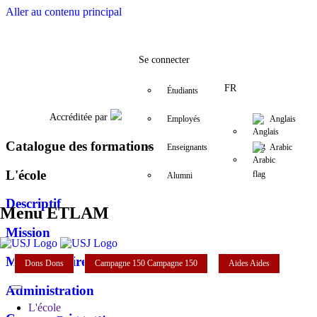
Aller au contenu principal
Facebook
Twitter
Instagram
LinkedIn
YouTube
+961 (1) 421 258
etlam@usj.ed
Se connecter
FR
Étudiants
Accréditée par
Employés
Anglais
Catalogue des formations
Enseignants
Arabic
L'école
Alumni
Descriptif
Menu ETLAM
Mission
Mot de la directrice
Dons
Dons
Campagne 150
Campagne 150
Aides
Aides
Administration
L'école