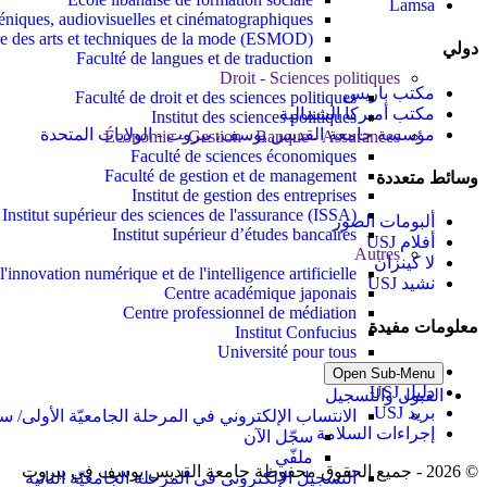
Lamsa
céniques, audiovisuelles et cinématographiques
re des arts et techniques de la mode (ESMOD)
دولي
Faculté de langues et de traduction
Droit - Sciences politiques
مكتب باريس
Faculté de droit et des sciences politiques
مكتب أميركا الشمالية
Institut des sciences politiques
مؤسسة جامعة القديس يوسف، بيروت - الولايات المتحدة
Économie - Gestion - Banque - Assurances
Faculté de sciences économiques
Faculté de gestion et de management
وسائط متعددة
Institut de gestion des entreprises
Institut supérieur des sciences de l'assurance (ISSA)
ألبومات الصور
Institut supérieur d’études bancaires
أفلام USJ
Autres
لا كينزان
l'innovation numérique et de l'intelligence artificielle
نشيد USJ
Centre académique japonais
Centre professionnel de médiation
معلومات مفيدة
Institut Confucius
Université pour tous
اتصل بنا
Open Sub-Menu
دليل USJ
القبول والتسجيل
بريد USJ
الانتساب الإلكتروني في المرحلة الجامعيّة الأولى/ سج
إجراءات السلامة
سجّل الآن
ملفّي
©
2026 - جميع الحقوق محفوظة جامعة القديس يوسف في بيروت
التسجيل الإلكتروني في المرحلة الجامعيّة الثانية