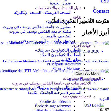
USJ
ضمان الجودة
دليل الشهادات والاختصاصات
Contact
النسخة الفرنسيّة - النسخة الإنكليزيّة
ثقافة
مَدْرَسَة التَّحْضِير المَخْبَرِيّ الطِّبّي
المكتبة الشرقيّة
منشورات جامعة القدّيس يوسف في بيروت
أبرز الأخبار
مكتبة جامعة القدّيس يوسف في بيروت
المتاحف والمسارح
جوقة جامعة القدّيس يوسف في بيروت
جهات أخرى
القُطب التكنولوجيّ «بيريتيك«
Lundi 6 juillet 2026
القطب التكنولوجيّ للصحّة
مطعم لاتلييه
Le Professeur Marianne Abi Fadel reçoit de nouvelles distinctions en France
l'Escapade Restaurant
Security Measures
Open Sub-Menu
الشهادات والاختصاصات
Lundi 15 juin 2026
الاختصاصات في جامعة القدّيس يوسف في بيروت
الإجازة (المرحلة الجامعيّة الأولى)
Rencontre scientifique de l’ETLAM : l’expertise des alumni à travers le monde
الماستر (المرحلة الجامعيّة الثانية)
Médecine et Santé
المزيد
Faculté de médecine
École de sages-femmes
11,727
Institut de physiothérapie