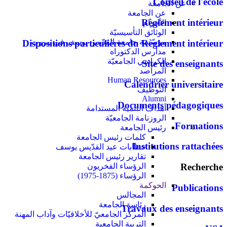
Conseil de l'école
عن الجامعة
عن الجامعة
Règlement intérieur
الأحرام
الوثائق التأسيسيّة
مؤسّسة جامعة القدّيس يوسف في بيروت
Dispositions particulières du Règlement intérieur
مدارس الدكتوراه
الكراسي الجامعيّة
Site des enseignants
المراصد
Human Resources
Calendrier universitaire
التوظيف
Alumni
Documents pédagogiques
أهداف التنمية المستدامة
الروزنامة الجامعيّة
Formations
رئيس الجامعة
كلمات رئيس الجامعة
Institutions rattachées
خطابات عيد القدّيس يوسف
تقارير رئيس الجامعة
الرؤساء الفخريون
Recherche
الرؤساء (1875-1975)
الحوكمة
Publications
المجالس
رئاسة الجامعة
Travaux des enseignants
المركز الجامعيّ للأخلاقيّات وآداب المهنة
التربية الجامعية