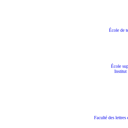
École de t
École sup
Institu
Faculté des lettre