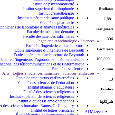
Institut de psychomotricité
Institut supérieur d’orthophonie
Étudiants
Institut d’ergothérapie
Institut supérieur de santé publique
2,142
Faculté de pharmacie
echniciens de laboratoire d’analyses médicales
Enseignants
Faculté de médecine dentaire
Faculté des sciences infirmières
437
Ingénierie et technologie - Sciences
Faculté d’ingénierie et d'architecture
Doctorants
École supérieure d’ingénieurs de Beyrouth
École supérieure d'architecture de Beyrouth
100,000
+
érieure d’ingénieurs d’agronomie - méditerranéenne
t national des télécommunications et de l'informatique
Faculté des sciences
Alumni
Arts - Lettres et Sciences humaines - Sciences religieuses
École de traducteurs et d’interprètes
13
Faculté des sciences de l’éducation
Institut libanais d’éducateurs
Facultés
Faculté des sciences religieuses
Institut supérieur de sciences religieuses
Institut d’études islamo-chrétiennes
شركاؤنا
s et des sciences humaines Ramez G. Chagoury
Institut de lettres orientales
Al Mazeed
École libanaise de formation sociale