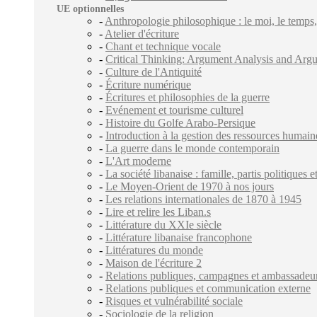
UE optionnelles
-
Anthropologie philosophique : le moi, le temps, 
-
Atelier d'écriture
-
Chant et technique vocale
-
Critical Thinking: Argument Analysis and Ar
-
Culture de l'Antiquité
-
Écriture numérique
-
Écritures et philosophies de la guerre
-
Evénement et tourisme culturel
-
Histoire du Golfe Arabo-Persique
-
Introduction à la gestion des ressources humain
-
La guerre dans le monde contemporain
-
L'Art moderne
-
La société libanaise : famille, partis politiques
-
Le Moyen-Orient de 1970 à nos jours
-
Les relations internationales de 1870 à 1945
-
Lire et relire les Liban.s
-
Littérature du XXIe siècle
-
Littérature libanaise francophone
-
Littératures du monde
-
Maison de l'écriture 2
-
Relations publiques, campagnes et ambassadeu
-
Relations publiques et communication externe
-
Risques et vulnérabilité sociale
-
Sociologie de la religion