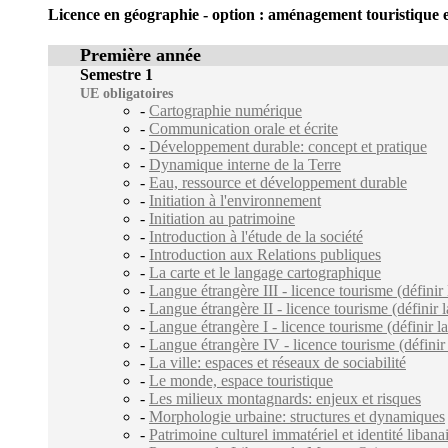
Licence en géographie - option : aménagement touristique e
Première année
Semestre 1
UE obligatoires
-
Cartographie numérique
-
Communication orale et écrite
-
Développement durable: concept et pratique
-
Dynamique interne de la Terre
-
Eau, ressource et développement durable
-
Initiation à l'environnement
-
Initiation au patrimoine
-
Introduction à l'étude de la société
-
Introduction aux Relations publiques
-
La carte et le langage cartographique
-
Langue étrangère III - licence tourisme (définir 
-
Langue étrangère II - licence tourisme (définir l
-
Langue étrangère I - licence tourisme (définir la
-
Langue étrangère IV - licence tourisme (définir 
-
La ville: espaces et réseaux de sociabilité
-
Le monde, espace touristique
-
Les milieux montagnards: enjeux et risques
-
Morphologie urbaine: structures et dynamiques
-
Patrimoine culturel immatériel et identité libana