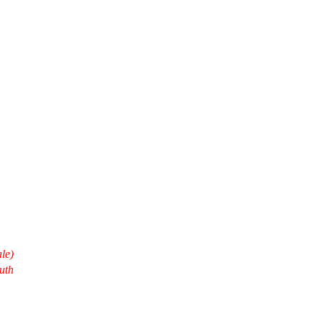
ale)
uth