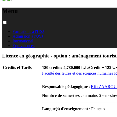
Menu
Formations à l'USJ
Admission à l'USJ
International
Équivalences
Licence en géographie - option : aménagement touristi
Crédits et Tarifs
180 crédits: 4,780,000 L.L/Crédit + 125 U
Faculté des lettres et des sciences humaine
Responsable pédagogique
:
Rita ZAARO
Nombre de semestres
: au moins 6 semestre
Langue(s) d'enseignement
: Français