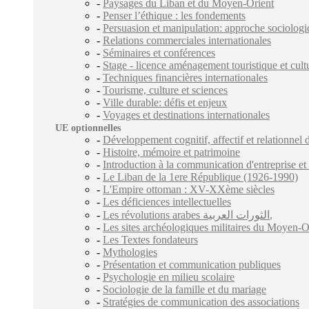
-
Paysages du Liban et du Moyen-Orient
-
Penser l’éthique : les fondements
-
Persuasion et manipulation: approche sociolog
-
Relations commerciales internationales
-
Séminaires et conférences
-
Stage - licence aménagement touristique et cult
-
Techniques financières internationales
-
Tourisme, culture et sciences
-
Ville durable: défis et enjeux
-
Voyages et destinations internationales
UE optionnelles
-
Développement cognitif, affectif et relationnel d
-
Histoire, mémoire et patrimoine
-
Introduction à la communication d'entreprise et
-
Le Liban de la 1ere République (1926-1990)
-
L'Empire ottoman : XV-XXème siècles
-
Les déficiences intellectuelles
-
Les révolutions arabes الثورات العربية,
-
Les sites archéologiques militaires du Moyen-O
-
Les Textes fondateurs
-
Mythologies
-
Présentation et communication publiques
-
Psychologie en milieu scolaire
-
Sociologie de la famille et du mariage
-
Stratégies de communication des associations