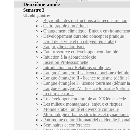
Deuxième année
Semestre 3
UE obligatoires
-
Beyrouth : des destructions à la reconstruction
-
Cartographie numérique
-
Changement climatique: Enjeux environnementa
-
Développement durable: concept et pratique
-
Droit de la ville et du citoyen (en arabe)
-
Eau, mythe et tourisme
-
Eau, ressource et développement durable
-
Initiation à la géoarchéologie
-
Insertion Professionnelle
-
Introduction aux Relations publiques
-
Langue étrangère III - licence tourisme (définir 
-
Langue étrangère II - licence tourisme (définir l
-
Langue étrangère I - licence tourisme (définir la
-
Langue étrangère IV - licence tourisme (définir 
-
Lecture de cartes
-
Le développement durable au XXIème siècle
-
Les milieux montagnards: enjeux et risques
-
Monde arabe : unité et diversité culturelle
-
Morphologie urbaine: structures et dynamiques
-
Patrimoine culturel immatériel et identité libana
-
Séminaires et conférences