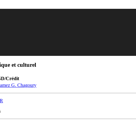
que et culturel
SD/Crédit
s Ramez G. Chagoury
UR
s