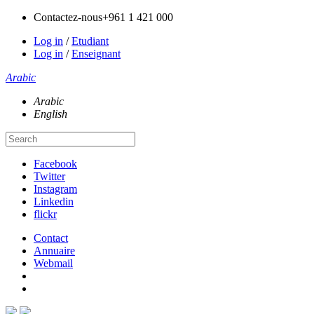
Contactez-nous
+961 1 421 000
Log in
/
Etudiant
Log in
/
Enseignant
Arabic
Arabic
English
Facebook
Twitter
Instagram
Linkedin
flickr
Contact
Annuaire
Webmail