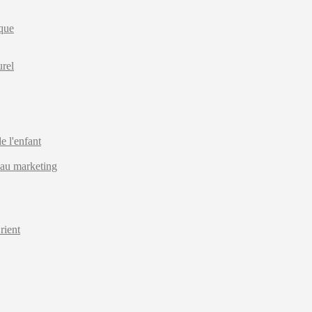
ique
urel
e l'enfant
 au marketing
rient