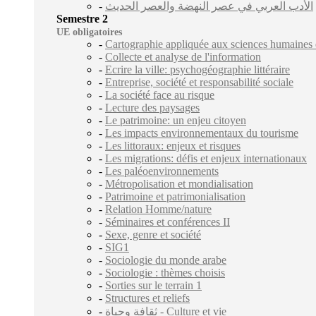
-
الأدب العربي في عصر النهضة والعصر الحديث
Semestre 2
UE obligatoires
-
Cartographie appliquée aux sciences humaines e
-
Collecte et analyse de l'information
-
Ecrire la ville: psychogéographie littéraire
-
Entreprise, société et responsabilité sociale
-
La société face au risque
-
Lecture des paysages
-
Le patrimoine: un enjeu citoyen
-
Les impacts environnementaux du tourisme
-
Les littoraux: enjeux et risques
-
Les migrations: défis et enjeux internationaux
-
Les paléoenvironnements
-
Métropolisation et mondialisation
-
Patrimoine et patrimonialisation
-
Relation Homme/nature
-
Séminaires et conférences II
-
Sexe, genre et société
-
SIG1
-
Sociologie du monde arabe
-
Sociologie : thèmes choisis
-
Sorties sur le terrain 1
-
Structures et reliefs
-
ثقافة وحياة - Culture et vie