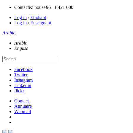
Contactez-nous
+961 1 421 000
Log in
/
Etudiant
Log in
/
Enseignant
Arabic
Arabic
English
Facebook
Twitter
Instagram
Linkedin
flickr
Contact
Annuaire
Webmail