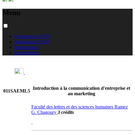
Menu
Formations à l'USJ
Admission à l'USJ
International
Équivalences
Introduction à la communication d'entreprise et
011SAEML5
au marketing
Faculté des lettres et des sciences humaines Ramez
G. Chagoury
3 crédits
.