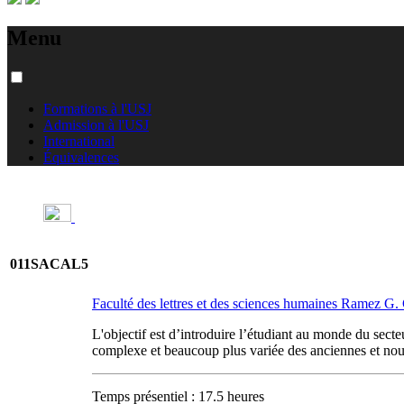
Menu
Formations à l'USJ
Admission à l'USJ
International
Équivalences
011SACAL5
Faculté des lettres et des sciences humaines Ramez G
L'objectif est d’introduire l’étudiant au monde du secte
complexe et beaucoup plus variée des anciennes et nouve
Temps présentiel : 17.5 heures