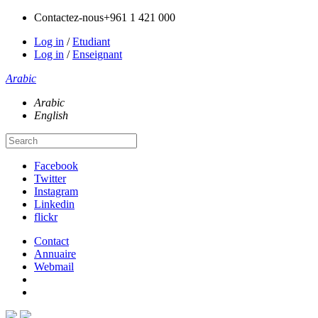
Contactez-nous
+961 1 421 000
Log in
/
Etudiant
Log in
/
Enseignant
Arabic
Arabic
English
Facebook
Twitter
Instagram
Linkedin
flickr
Contact
Annuaire
Webmail