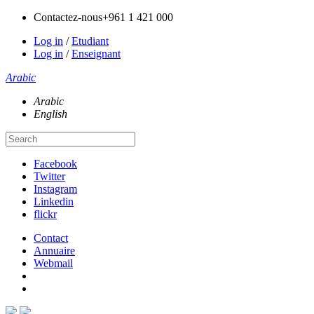
Contactez-nous
+961 1 421 000
Log in
/
Etudiant
Log in
/
Enseignant
Arabic
Arabic
English
Facebook
Twitter
Instagram
Linkedin
flickr
Contact
Annuaire
Webmail