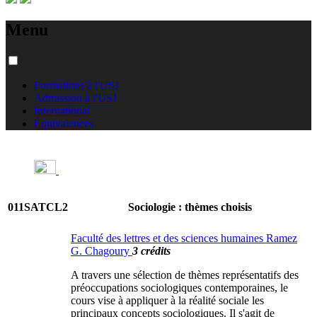
Menu
Formations à l'USJ
Admission à l'USJ
International
Équivalences
011SATCL2
Sociologie : thèmes choisis
Faculté des lettres et des sciences humaines Ramez
G. Chagoury
3 crédits
A travers une sélection de thèmes représentatifs des
préoccupations sociologiques contemporaines, le
cours vise à appliquer à la réalité sociale les
principaux concepts sociologiques. Il s'agit de