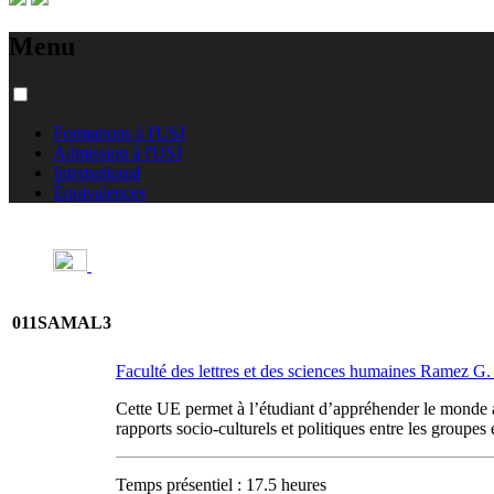
Menu
Formations à l'USJ
Admission à l'USJ
International
Équivalences
011SAMAL3
Faculté des lettres et des sciences humaines Ramez 
Cette UE permet à l’étudiant d’appréhender le monde ara
rapports socio-culturels et politiques entre les groupes 
Temps présentiel : 17.5 heures