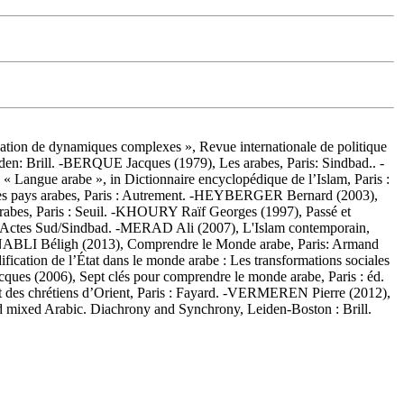
ation de dynamiques complexes », Revue internationale de politique
n: Brill. -BERQUE Jacques (1979), Les arabes, Paris: Sindbad.. -
 Langue arabe », in Dictionnaire encyclopédique de l’Islam, Paris :
es pays arabes, Paris : Autrement. -HEYBERGER Bernard (2003),
arabes, Paris : Seuil. -KHOURY Raïf Georges (1997), Passé et
 Actes Sud/Sindbad. -MERAD Ali (2007), L'Islam contemporain,
o. -NABLI Béligh (2013), Comprendre le Monde arabe, Paris: Armand
tion de l’État dans le monde arabe : Les transformations sociales
acques (2006), Sept clés pour comprendre le monde arabe, Paris : éd.
des chrétiens d’Orient, Paris : Fayard. -VERMEREN Pierre (2012),
 mixed Arabic. Diachrony and Synchrony, Leiden-Boston : Brill.