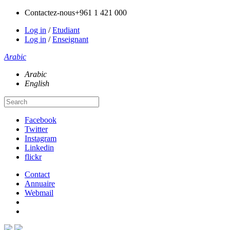
Contactez-nous
+961 1 421 000
Log in
/
Etudiant
Log in
/
Enseignant
Arabic
Arabic
English
Facebook
Twitter
Instagram
Linkedin
flickr
Contact
Annuaire
Webmail