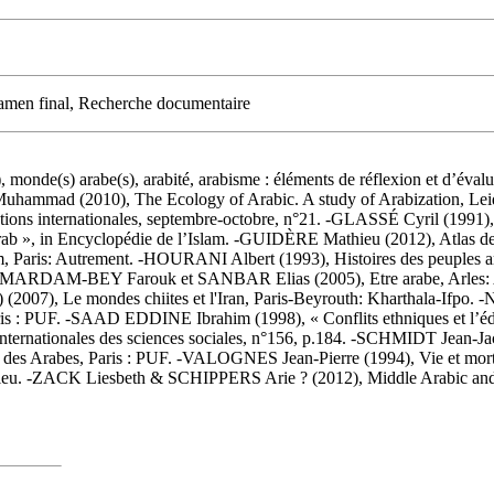
xamen final, Recherche documentaire
de(s) arabe(s), arabité, arabisme : éléments de réflexion et d’évalu
ammad (2010), The Ecology of Arabic. A study of Arabization, Leide
ns internationales, septembre-octobre, n°21. -GLASSÉ Cyril (1991), «
b », in Encyclopédie de l’Islam. -GUIDÈRE Mathieu (2012), Atlas d
am, Paris: Autrement. -HOURANI Albert (1993), Histoires des peuples 
des. -MARDAM-BEY Farouk et SANBAR Elias (2005), Etre arabe, Arles:
.) (2007), Le mondes chiites et l'Iran, Paris-Beyrouth: Kharthala-Ifp
 PUF. -SAAD EDDINE Ibrahim (1998), « Conflits ethniques et l’édifica
e internationales des sciences sociales, n°156, p.184. -SCHMIDT Jean-J
s Arabes, Paris : PUF. -VALOGNES Jean-Pierre (1994), Vie et mort 
r Bleu. -ZACK Liesbeth & SCHIPPERS Arie ? (2012), Middle Arabic and