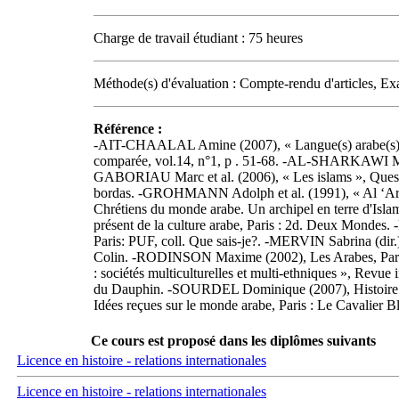
Charge de travail étudiant : 75 heures
Méthode(s) d'évaluation : Compte-rendu d'articles, E
Référence :
-AIT-CHAALAL Amine (2007), « Langue(s) arabe(s), mon
comparée, vol.14, n°1, p . 51-68. -AL-SHARKAWI Muh
GABORIAU Marc et al. (2006), « Les islams », Questio
bordas. -GROHMANN Adolph et al. (1991), « Al ‘Ara
Chrétiens du monde arabe. Un archipel en terre d'Isl
présent de la culture arabe, Paris : 2d. Deux Mon
Paris: PUF, coll. Que sais-je?. -MERVIN Sabrina (dir
Colin. -RODINSON Maxime (2002), Les Arabes, Paris :
: sociétés multiculturelles et multi-ethniques », Revu
du Dauphin. -SOURDEL Dominique (2007), Histoire de
Idées reçues sur le monde arabe, Paris : Le Cavalie
Ce cours est proposé dans les diplômes suivants
Licence en histoire - relations internationales
Licence en histoire - relations internationales