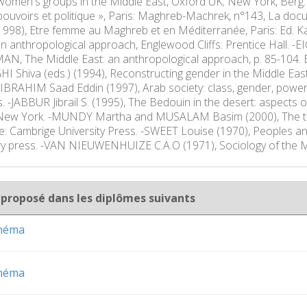
women's groups in the Middle East, Oxford UK; New York, Ber
s, pouvoirs et politique », Paris: Maghreb-Machrek, n°143, La 
1998), Etre femme au Maghreb et en Méditerranée, Paris: Ed. K
n anthropological approach, Englewood Cliffs: Prentice Hall. -EI
N, The Middle East: an anthropological approach, p. 85-104. E
 Shiva (eds.) (1994), Reconstructing gender in the Middle Eas
IBRAHIM Saad Eddin (1997), Arab society: class, gender, power
. -JABBUR Jibrail S. (1995), The Bedouin in the desert: aspects of
f New York. -MUNDY Martha and MUSALAM Basim (2000), The tra
e: Cambrige University Press. -SWEET Louise (1970), Peoples an
ry press. -VAN NIEUWENHUIZE C.A.O (1971), Sociology of the Midd
 proposé dans les diplômes suivants
inéma
inéma