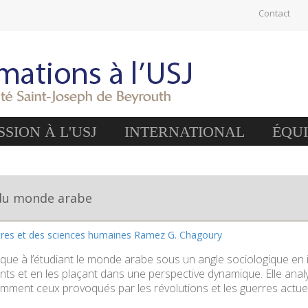
Contact
SION À L'USJ
INTERNATIONAL
ÉQU
 du monde arabe
ttres et des sciences humaines Ramez G. Chagoury
ique à l’étudiant le monde arabe sous un angle sociologique en i
nts et en les plaçant dans une perspective dynamique. Elle an
amment ceux provoqués par les révolutions et les guerres actuel