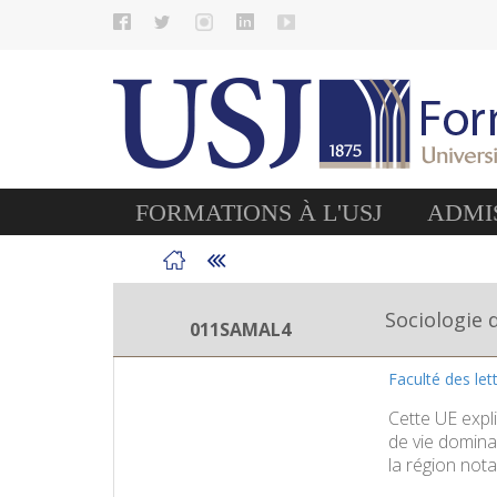
FORMATIONS À L'USJ
ADMIS
Sociologie
011SAMAL4
Faculté des le
Cette UE expl
de vie domina
la région not