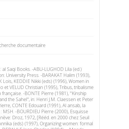
Recherche documentaire
al Saqi Books. -ABU-LUGHOD Lila (ed.)
n: University Press. -BARAKAT Halim (1993),
BECK Lois, KEDDIE Nikki (eds) (1996), Women in
et VELUD Christian (1995), Tribus, tribalisme
française. -BONTE Pierre (1981), "Kinship
nd the Sahel", in: Henri J.M. Claessen et Peter
Pierre, CONTE Edouard (1991), Al ansab, la
ris : MSH. -BOURDIEU Pierre (2000), Esquisse
enève: Droz, 1972, [Rééd. en 2000 chez Seuil
nnika (eds) (1997), Organizing women: formal