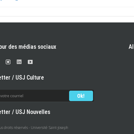
our des médias sociaux
A
tter / USJ Culture
tter / USJ Nouvelles
 droits réservés - Université Saint-Joseph