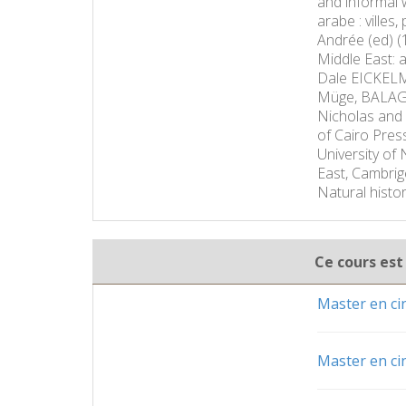
and informal 
arabe : ville
Andrée (ed) (
Middle East: a
Dale EICKELMA
Müge, BALAGHI
Nicholas and 
of Cairo Press
University o
East, Cambrig
Natural histo
Ce cours est
Master en c
Master en c