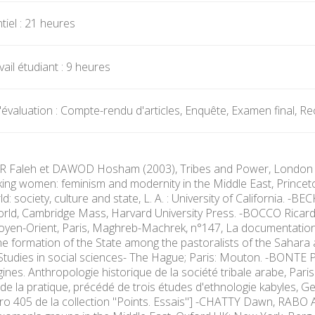
iel : 21 heures
ail étudiant : 9 heures
évaluation : Compte-rendu d'articles, Enquête, Examen final, 
 Faleh et DAWOD Hosham (2003), Tribes and Power, London : 
ing women: feminism and modernity in the Middle East, Princeto
: society, culture and state, L. A. : University of California. -
rld, Cambridge Mass, Harvard University Press. -BOCCO Ricardo 
oyen-Orient, Paris, Maghreb-Machrek, n°147, La documentation 
the formation of the State among the pastoralists of the Sahara a
, Studies in social sciences- The Hague; Paris: Mouton. -BONTE 
gines. Anthropologie historique de la société tribale arabe, Pa
 de la pratique, précédé de trois études d'ethnologie kabyles, G
405 de la collection "Points. Essais"] -CHATTY Dawn, RABO A