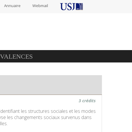
Annuaire
Webmail
IVALENCES
3 crédits
dentifiant les structures sociales et les modes
alyse les changements sociaux survenus dans
les.