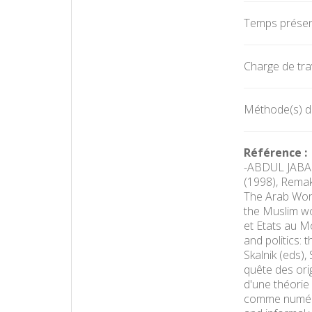
Temps présent
Charge de trav
Méthode(s) d'
Référence :
-ABDUL JABAR
(1998), Remak
The Arab World
the Muslim wo
et Etats au M
and politics: 
Skalnik (eds)
quête des ori
d'une théorie
comme numéro 