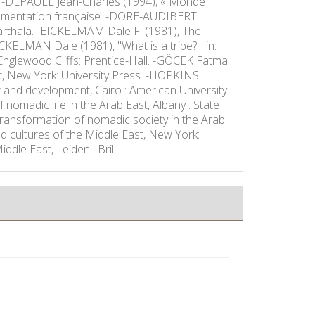
g. -DEPAULE Jean-Charles (1994), « Monde
documentation française. -DORE-AUDIBERT
arthala. -EICKELMAM Dale F. (1981), The
CKELMAN Dale (1981), "What is a tribe?", in:
nglewood Cliffs: Prentice-Hall. -GÖCEK Fatma
t, New York: University Press. -HOPKINS
 and development, Cairo : American University
 nomadic life in the Arab East, Albany : State
nsformation of nomadic society in the Arab
d cultures of the Middle East, New York:
le East, Leiden : Brill.