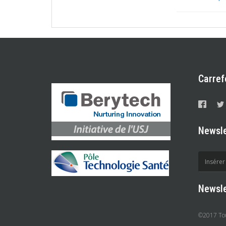
Carref
Newsle
Newsle
©2017 Tous