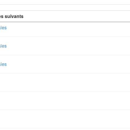
es suivants
ales
ales
ales