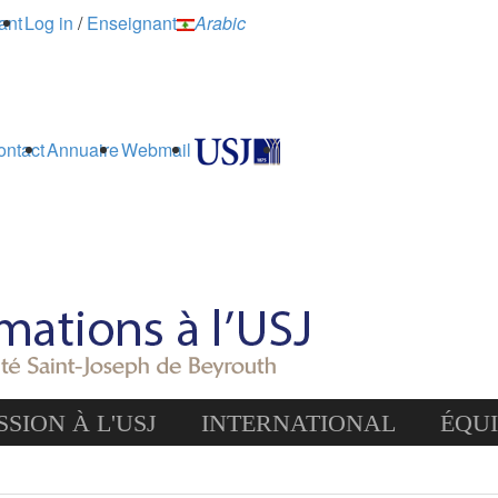
ant
Log in
/
Enseignant
Arabic
ontact
Annuaire
Webmail
SION À L'USJ
INTERNATIONAL
ÉQU