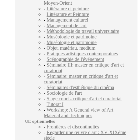
Moyen-Orient
-
Littérature et peinture
-
Littérature et Peinture
-
Management culturel
-
Management de l'art
-
Méthodologie du travail universitaire
-
Muséologie et patrimoine
-
Muséologie et patrimoine
-
Objet, matériau, medium
-
Pratiques artistiques contemporaines
-
Scénographie de l'événement
-
Séminaire III: master en critique d'art et
curatoriat
-
Séminaire: master en critique d'art et
curatoriat
-
Séminaires d'esthétique du cinéma
-
Sociologie de l'art
-
Stage court - critique d'art et curatoriat
-
Tutorat I
-
Workshop: A General view of Art
Material and Techniques
UE optionnelles
-
Frontières et discontinuités
-
Regarder une œuvre d'art : XV-XIXème
siècle