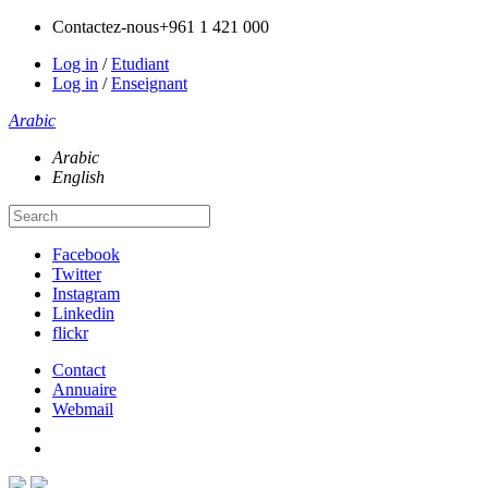
Contactez-nous
+961 1 421 000
Log in
/
Etudiant
Log in
/
Enseignant
Arabic
Arabic
English
Facebook
Twitter
Instagram
Linkedin
flickr
Contact
Annuaire
Webmail