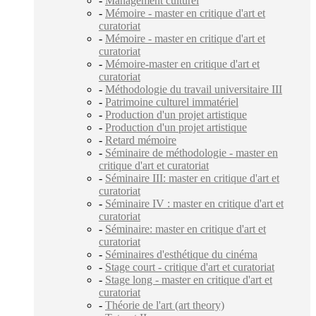
-
Management culturel
-
Mémoire - master en critique d'art et
curatoriat
-
Mémoire - master en critique d'art et
curatoriat
-
Mémoire-master en critique d'art et
curatoriat
-
Méthodologie du travail universitaire III
-
Patrimoine culturel immatériel
-
Production d'un projet artistique
-
Production d'un projet artistique
-
Retard mémoire
-
Séminaire de méthodologie - master en
critique d'art et curatoriat
-
Séminaire III: master en critique d'art et
curatoriat
-
Séminaire IV : master en critique d'art et
curatoriat
-
Séminaire: master en critique d'art et
curatoriat
-
Séminaires d'esthétique du cinéma
-
Stage court - critique d'art et curatoriat
-
Stage long - master en critique d'art et
curatoriat
-
Théorie de l'art (art theory)