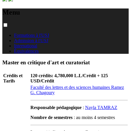
Menu
Formations à l'USJ
Admission à l'USJ
International
Équivalences
Master en critique d'art et curatoriat
Crédits et
120 crédits: 4,780,000 L.L/Crédit + 125
Tarifs
USD/Crédit
Faculté des lettres et des sciences humaines Ramez
G. Chagoury
Responsable pédagogique
:
Nayla TAMRAZ
Nombre de semestres
: au moins 4 semestres