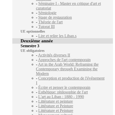
-
Séminaire I - Master en critique d'art et
curatoriat
-
Sémiologie
-
Stage de restauration
-
Théorie de l'art
-
Tutorat III
UE optionnelles
-
Lire et relire les Liban.s
Deuxième année
Semestre 3
UE obligatoires
-
Activités diverses II
-
Approches de l'art contemporain
-
Art in the Arab World: Reframing the
Contemporary through Examining the
Modern
-
Conception et production de l'événement
I
-
Écrire et penser le contemporain
-
Esthétique: philosophie de l'art
-
L'art au Liban : 1880 - 1990
-
Littérature et peinture
-
Littérature et Peinture
-
Littérature et Peinture