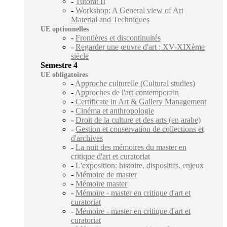
-
Tutorat II
-
Workshop: A General view of Art
Material and Techniques
UE optionnelles
-
Frontières et discontinuités
-
Regarder une œuvre d'art : XV-XIXème
siècle
Semestre 4
UE obligatoires
-
Approche culturelle (Cultural studies)
-
Approches de l'art contemporain
-
Certificate in Art & Gallery Management
-
Cinéma et anthropologie
-
Droit de la culture et des arts (en arabe)
-
Gestion et conservation de collections et
d'archives
-
La nuit des mémoires du master en
critique d'art et curatoriat
-
L'exposition: histoire, dispositifs, enjeux
-
Mémoire de master
-
Mémoire master
-
Mémoire - master en critique d'art et
curatoriat
-
Mémoire - master en critique d'art et
curatoriat