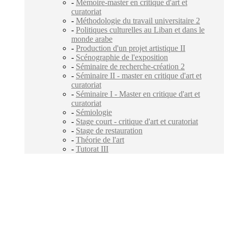
-
Mémoire-master en critique d'art et
curatoriat
-
Méthodologie du travail universitaire 2
-
Politiques culturelles au Liban et dans le
monde arabe
-
Production d'un projet artistique II
-
Scénographie de l'exposition
-
Séminaire de recherche-création 2
-
Séminaire II - master en critique d'art et
curatoriat
-
Séminaire I - Master en critique d'art et
curatoriat
-
Sémiologie
-
Stage court - critique d'art et curatoriat
-
Stage de restauration
-
Théorie de l'art
-
Tutorat III
Carrefour des médias sociaux