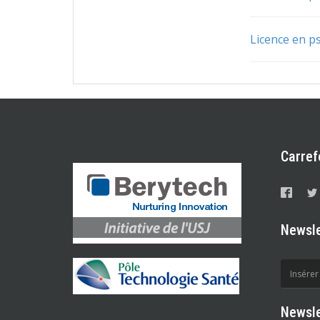
Licence en p
Carref
Newsle
Newsle