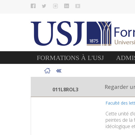
FORMATIONS À L'USJ
ADMIS
Regarder un
011L8ROL3
Faculté des le
Cette unité d’
peintes de la 
idéologique e