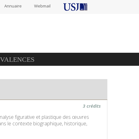
Annuaire
Webmail
IVALENCES
3 crédits
'analyse figurative et plastique des œuvres
dans le contexte biographique, historique,