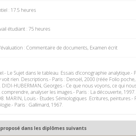
iel : 17.5 heures
ail étudiant : 75 heures
'évaluation : Commentaire de documents, Examen écrit
l.- Le Sujet dans le tableau. Essais d’iconographie analytique.-
y voit rien. Descriptions.- Paris : Denoël, 2000 (réée Folio poch
. DIDI-HUBERMAN, Georges.- Ce que nous voyons, ce qui nous r
, comprendre, analyser les images.- Paris : La découverte, 1997. 
98. MARIN, Louis.- Etudes Sémiologiques .Ecritures, peintures.- 
logie.- Paris : Gallimard, 1967.
 proposé dans les diplômes suivants