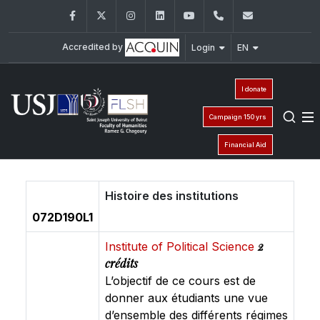
Facebook
Twitter
Instagram
LinkedIn
YouTube
+961 (1) 421 000
flsh@usj.e
Accredited by
Login
EN
I donate
Campaign 150 yrs
Financial Aid
Histoire des institutions
072D190L1
2
Institute of Political Science
crédits
L’objectif de ce cours est de
donner aux étudiants une vue
d’ensemble des différents régimes