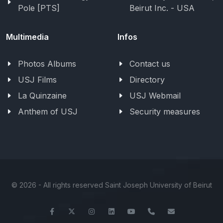
Pole [PTS]
Beirut Inc. - USA
Multimedia
Infos
Photos Albums
Contact us
USJ Films
Directory
La Quinzaine
USJ Webmail
Anthem of USJ
Security measures
©
2026 - All rights reserved Saint Joseph University of Beirut
Facebook
Twitter
Instagram
LinkedIn
YouTube
+961-1-421000
info@usj.ed